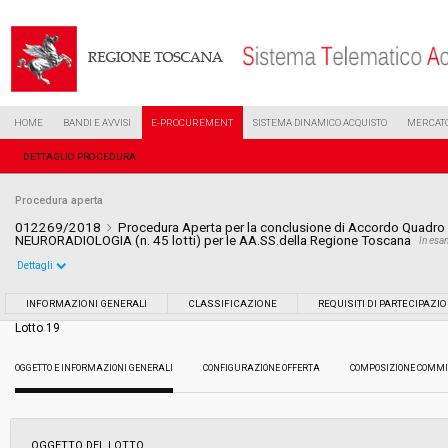
HOME
BANDI E AVVISI
E-PROCUREMENT
SISTEMA DINAMICO ACQUISTO
MERCATO
DETTAGLIO PROCEDURA
Procedura aperta
012269/2018
Procedura Aperta per la conclusione di Accordo Quadro p
NEURORADIOLOGIA (n. 45 lotti) per le AA.SS.della Regione Toscana
In es
Dettagli
Settore:
Ordinario
INFORMAZIONI GENERALI
CLASSIFICAZIONE
REQUISITI DI PARTECIPAZI
Lotto 19
Tipo di contratto:
Forniture
OGGETTO E INFORMAZIONI GENERALI
CONFIGURAZIONE OFFERTA
COMPOSIZIONE COMMI
Data pubblicazione:
12/06/2018 16:22
Svolgimento:
Gara in busta chiusa
OGGETTO DEL LOTTO