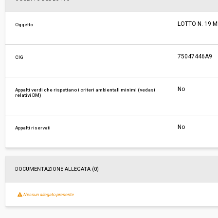
Responsabile attuale:
ESTAR - ENTE DI SUPPORTO TECNICO AMMINI
LOTTO N. 19 
Oggetto
REGIONALE - AREA FARMACI, DIAGNOSTICI E 
MEDICI
75047446A9
CIG
No
Appalti verdi che rispettano i criteri ambientali minimi (vedasi
relativi DM)
No
Appalti riservati
DOCUMENTAZIONE ALLEGATA (0)
Nessun allegato presente