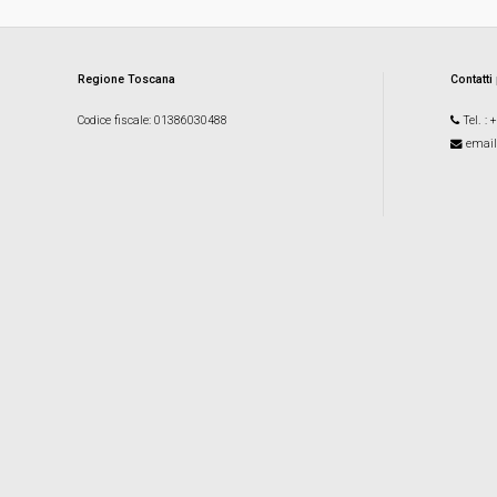
Regione Toscana
Contatti
Codice fiscale
: 01386030488
Tel.
: 
email