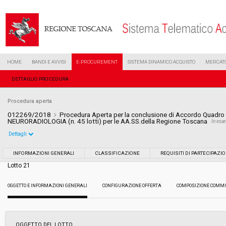
HOME
BANDI E AVVISI
E-PROCUREMENT
SISTEMA DINAMICO ACQUISTO
MERCATO
DETTAGLIO PROCEDURA
Procedura aperta
012269/2018
Procedura Aperta per la conclusione di Accordo Quadro p
NEURORADIOLOGIA (n. 45 lotti) per le AA.SS.della Regione Toscana
In es
Dettagli
Settore:
Ordinario
INFORMAZIONI GENERALI
CLASSIFICAZIONE
REQUISITI DI PARTECIPAZI
Lotto 21
Tipo di contratto:
Forniture
OGGETTO E INFORMAZIONI GENERALI
CONFIGURAZIONE OFFERTA
COMPOSIZIONE COMMI
Data pubblicazione:
12/06/2018 16:22
Svolgimento:
Gara in busta chiusa
OGGETTO DEL LOTTO