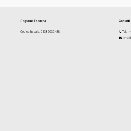
Regione Toscana
Contatti
Codice fiscale
: 01386030488
Tel.
: 
email