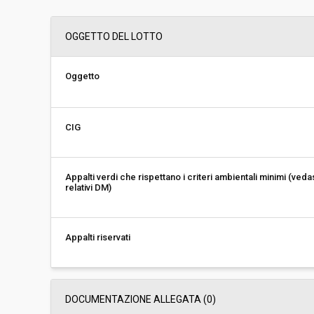
Svolgimento:
Gara in busta chiu
OGGETTO DEL LOTTO
Responsabile attuale:
ESTAR - ENTE DI
REGIONALE - AREA
DISPOSITIVI MEDIC
Oggetto
CIG
Appalti verdi che rispettano i criteri ambientali minimi (veda
relativi DM)
Appalti riservati
DOCUMENTAZIONE ALLEGATA (0)