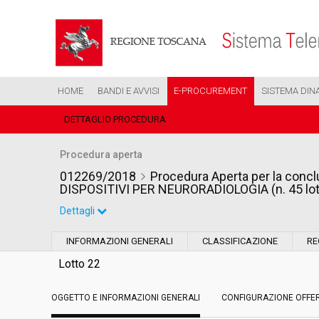
HOME
BANDI E AVVISI
E-PROCUREMENT
SISTEMA DIN
DETTAGLIO PROCEDURA
Procedura aperta
012269/2018
Procedura Aperta per la conclu
DISPOSITIVI PER NEURORADIOLOGIA (n. 45 lott
Dettagli
Settore:
Ordinario
INFORMAZIONI GENERALI
CLASSIFICAZIONE
RE
Tipo di contratto:
Forniture
Lotto 22
OGGETTO E INFORMAZIONI GENERALI
Data pubblicazione:
CONFIGURAZIONE OFFE
12/06/2018 16:22