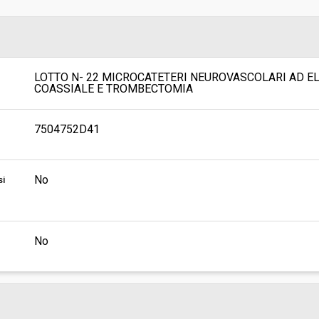
sa
Valore stimato della procedura:
 SUPPORTO TECNICO AMMINISTRATIVO
 FARMACI, DIAGNOSTICI E
I
LOTTO N- 22 MICROCATETERI NEUROVASCOLARI AD E
COASSIALE E TROMBECTOMIA
7504752D41
No
si
No