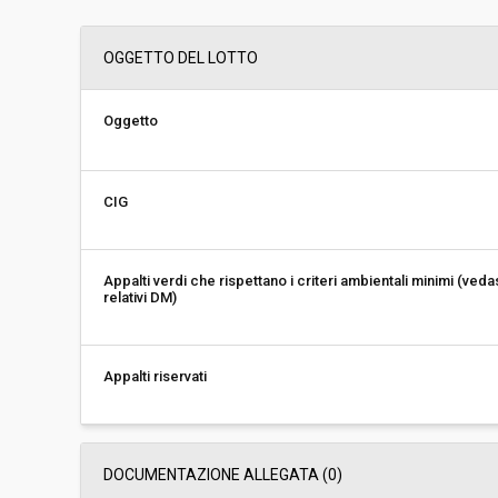
Svolgimento:
Gara in busta chiu
OGGETTO DEL LOTTO
Responsabile attuale:
ESTAR - ENTE DI
REGIONALE - AREA
DISPOSITIVI MEDIC
Oggetto
CIG
Appalti verdi che rispettano i criteri ambientali minimi (veda
relativi DM)
Appalti riservati
DOCUMENTAZIONE ALLEGATA (0)