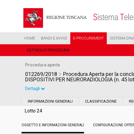
HOME
BANDI E AVVISI
E-PROCUREMENT
SISTEMA DIN
DETTAGLIO PROCEDURA
Procedura aperta
012269/2018
Procedura Aperta per la conclu
DISPOSITIVI PER NEURORADIOLOGIA (n. 45 lott
Dettagli
Settore:
Ordinario
INFORMAZIONI GENERALI
CLASSIFICAZIONE
RE
Tipo di contratto:
Forniture
Lotto 24
OGGETTO E INFORMAZIONI GENERALI
Data pubblicazione:
CONFIGURAZIONE OFFE
12/06/2018 16:22