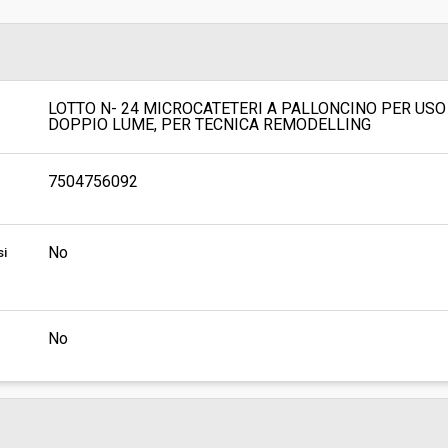
sa
Valore stimato della procedura:
 SUPPORTO TECNICO AMMINISTRATIVO
 FARMACI, DIAGNOSTICI E
I
LOTTO N- 24 MICROCATETERI A PALLONCINO PER USO
DOPPIO LUME, PER TECNICA REMODELLING
7504756092
No
si
No