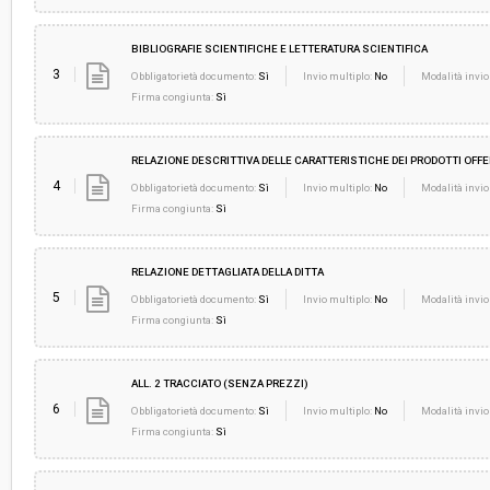
BIBLIOGRAFIE SCIENTIFICHE E LETTERATURA SCIENTIFICA
3
Obbligatorietà documento:
Sì
Invio multiplo:
No
Modalità invio
Firma congiunta:
Sì
RELAZIONE DESCRITTIVA DELLE CARATTERISTICHE DEI PRODOTTI OFFE
4
Obbligatorietà documento:
Sì
Invio multiplo:
No
Modalità invio
Firma congiunta:
Sì
RELAZIONE DETTAGLIATA DELLA DITTA
5
Obbligatorietà documento:
Sì
Invio multiplo:
No
Modalità invio
Firma congiunta:
Sì
ALL. 2 TRACCIATO (SENZA PREZZI)
6
Obbligatorietà documento:
Sì
Invio multiplo:
No
Modalità invio
Firma congiunta:
Sì