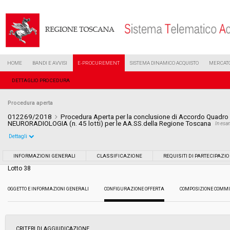
HOME
BANDI E AVVISI
E-PROCUREMENT
SISTEMA DINAMICO ACQUISTO
MERCATO
DETTAGLIO PROCEDURA
Procedura aperta
012269/2018
Procedura Aperta per la conclusione di Accordo Quadro p
NEURORADIOLOGIA (n. 45 lotti) per le AA.SS.della Regione Toscana
In es
Dettagli
Settore:
Ordinario
INFORMAZIONI GENERALI
CLASSIFICAZIONE
REQUISITI DI PARTECIPAZI
Lotto 38
Tipo di contratto:
Forniture
OGGETTO E INFORMAZIONI GENERALI
CONFIGURAZIONE OFFERTA
COMPOSIZIONE COMMI
Data pubblicazione:
12/06/2018 16:22
Svolgimento:
Gara in busta chiusa
CRITERI DI AGGIUDICAZIONE