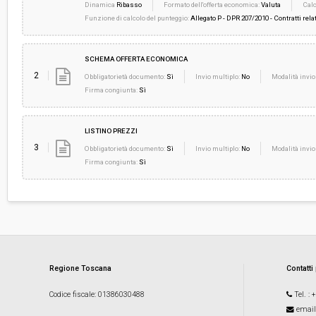
Dinamica
Ribasso
Formato dell'offerta economica:
Valuta
Calc
Funzione di calcolo del punteggio:
Allegato P - DPR 207/2010 - Contratti relat
SCHEMA OFFERTA ECONOMICA
2
Obbligatorietà documento:
Sì
Invio multiplo:
No
Modalità invio
Firma congiunta:
Sì
LISTINO PREZZI
3
Obbligatorietà documento:
Sì
Invio multiplo:
No
Modalità invio
Firma congiunta:
Sì
Regione Toscana
Contatti
Codice fiscale
: 01386030488
Tel.
: 
email