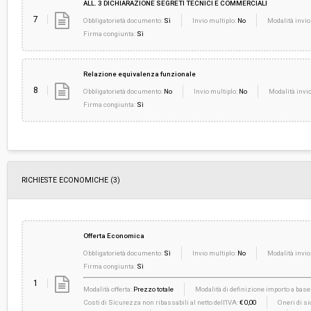
ALL. 3 DICHIARAZIONE SEGRETI TECNICI E COMMERCIALI
7
Obbligatorietà documento:
Sì
Invio multiplo:
No
Modalità invio
Firma congiunta:
Sì
Relazione equivalenza funzionale
8
Obbligatorietà documento:
No
Invio multiplo:
No
Modalità invio
Firma congiunta:
Sì
RICHIESTE ECONOMICHE
(3)
Offerta Economica
Obbligatorietà documento:
Sì
Invio multiplo:
No
Modalità invio
Firma congiunta:
Sì
1
Modalità offerta:
Prezzo totale
Modalità di definizione importo a base 
Costi di Sicurezza non ribassabili al netto dell'IVA:
€ 0,00
Oneri di si