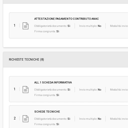
ATTESTAZIONE PAGAMENTO CONTRIBUTO ANAC
1
Obbligatorietà documento:
Sì
Invio multiplo:
No
Modalità invio
Firma congiunta:
Sì
RICHIESTE TECNICHE
(8)
ALL.1 SCHEDA INFORMATIVA
1
Obbligatorietà documento:
Sì
Invio multiplo:
No
Modalità invio
Firma congiunta:
Sì
SCHEDE TECNICHE
2
Obbligatorietà documento:
Sì
Invio multiplo:
No
Modalità invio
Firma congiunta:
Sì