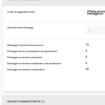
Responsabile attuale:
ESTAR - ENTE DI SUPPORTO TECNICO AMMINI
Offerta eco
Criteri di aggiudicazione
vantaggiosa
REGIONALE - AREA FARMACI, DIAGNOSTICI E 
MEDICI
Cifre decimali Punteggi
70
Punteggio commissione tecnica
0
Punteggio tecnico automatico da questionari
0
Punteggio economico manuale
0
Punteggio economico automatico da questionari
30
Punteggio economico automatico
RICHIESTE AMMINISTRATIVE
(1)