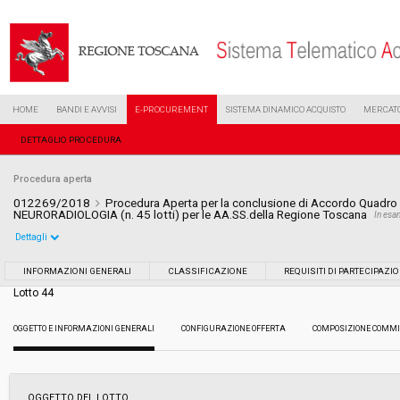
HOME
BANDI E AVVISI
E-PROCUREMENT
SISTEMA DINAMICO ACQUISTO
MERCATO
DETTAGLIO PROCEDURA
Procedura aperta
012269/2018
Procedura Aperta per la conclusione di Accordo Quadro p
NEURORADIOLOGIA (n. 45 lotti) per le AA.SS.della Regione Toscana
In es
Dettagli
Settore:
Ordinario
INFORMAZIONI GENERALI
CLASSIFICAZIONE
REQUISITI DI PARTECIPAZI
Lotto 44
Tipo di contratto:
Forniture
OGGETTO E INFORMAZIONI GENERALI
CONFIGURAZIONE OFFERTA
COMPOSIZIONE COMMI
Data pubblicazione:
12/06/2018 16:22
Svolgimento:
Gara in busta chiusa
OGGETTO DEL LOTTO