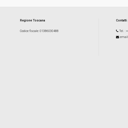
Regione Toscana
Contatti
Codice fiscale
: 01386030488
Tel.
: 
email