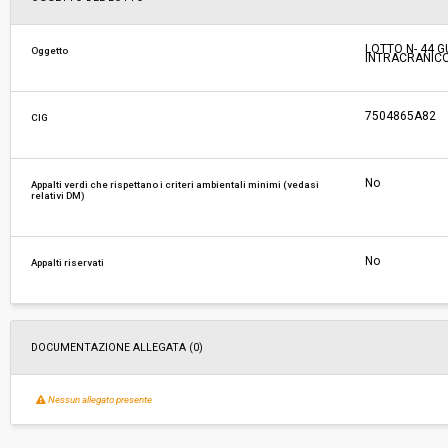
Responsabile attuale:
ESTAR - ENTE DI SUPPORTO TECNICO AMMINI
LOTTO N- 44 
Oggetto
INTRACRANIC
REGIONALE - AREA FARMACI, DIAGNOSTICI E 
MEDICI
7504865A82
CIG
No
Appalti verdi che rispettano i criteri ambientali minimi (vedasi
relativi DM)
No
Appalti riservati
DOCUMENTAZIONE ALLEGATA (0)
Nessun allegato presente