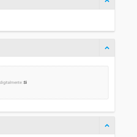
UNIONE COMUNALE DEL CHIANTI FIORENTINO - CED -
GARE TRIBUTI
igitalmente:
Sì