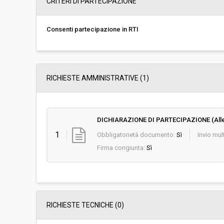
CRITERI DI PARTECIPAZIONE
Importo (al netto dell’IVA):
-
Consenti partecipazione in RTI
Costi di sicurezza non soggetti a
-
ribasso (al netto dell’IVA):
RICHIESTE AMMINISTRATIVE
(1)
DICHIARAZIONE DI PARTECIPAZIONE (Alle
1
Obbligatorietà documento:
Sì
Invio mult
Firma congiunta:
Sì
RICHIESTE TECNICHE
(0)