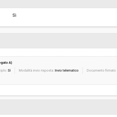
invito":
Responsabile attuale:
Sì
gato A)
iplo:
Sì
Modalità invio risposta:
Invio telematico
Documento firmato d