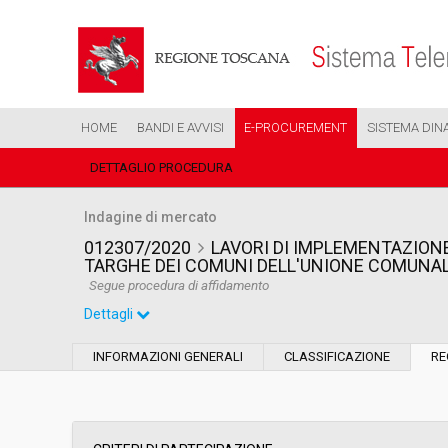
HOME
BANDI E AVVISI
E-PROCUREMENT
SISTEMA DIN
DETTAGLIO PROCEDURA
Indagine di mercato
012307/2020
LAVORI DI IMPLEMENTAZIONE
TARGHE DEI COMUNI DELL'UNIONE COMUNALE
Segue procedura di affidamento
Dettagli
Settore:
Ordinario
INFORMAZIONI GENERALI
CLASSIFICAZIONE
RE
Data pubblicazione:
17/07/2020 15:04
Svolgimento:
Busta chiusa