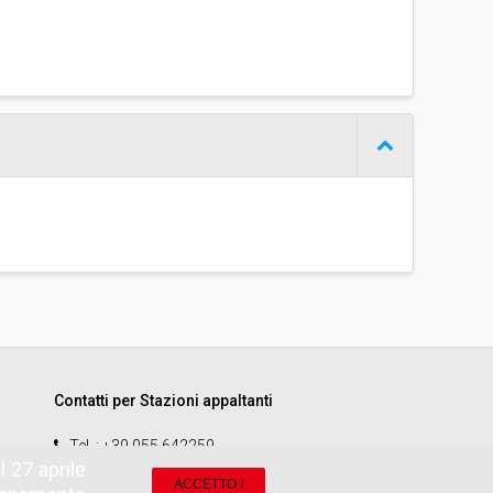
Contatti per Stazioni appaltanti
Tel.
: +39 055 642259
 27 aprile
email
:
start.sa@pamercato.it
ACCETTO I