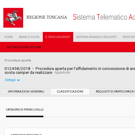
HOME
BANDI E AVVISI
E-PROCUREMENT
SISTEMA DINAMICO ACQUISTO
MERCATO
DETTAGLIO PROCEDURA
Procedura aperta
012458/2018
Procedura aperta per l'affidamento in concessione di ar
sosta camper da realizzare
Aggiudicata
Dettagli
Settore:
Ordinario
INFORMAZIONI GENERALI
CLASSIFICAZIONE
REQUISITI DI PARTECIPAZI
Tipo di contratto:
Servizi
CATEGORIE DI PRIMO LIVELLO
Data pubblicazione:
08/06/2018 11:45
Svolgimento:
Gara in busta chiusa