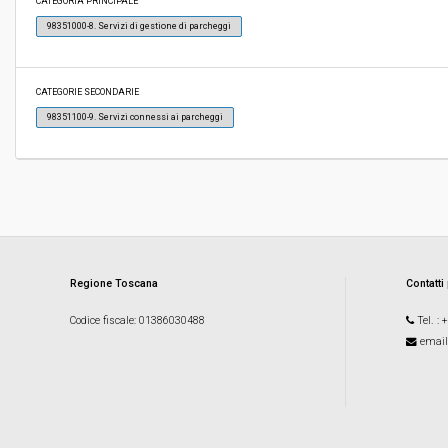
CATEGORIA PRINCIPALE
98351000-8. Servizi di gestione di parcheggi
Responsabile attuale:
COMUNE DI CASTIGLION FIORENTINO - SETTO
AMBIENTE, RETE MUSEALE, SISTEMA INFORM
CATEGORIE SECONDARIE
98351100-9. Servizi connessi ai parcheggi
Regione Toscana
Contatti
Codice fiscale
: 01386030488
Tel.
: 
email