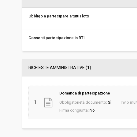
Svolgimento:
Gara in busta chiu
Obbligo a partecipare a tutti i lotti
Responsabile attuale:
CENTRALE UNICA 
SAN VINCENZO, SA
APPALTI
Consenti partecipazione in RTI
RICHIESTE AMMINISTRATIVE
(1)
Domanda di partecipazione
1
Obbligatorietà documento:
Sì
Invio mult
Firma congiunta:
No