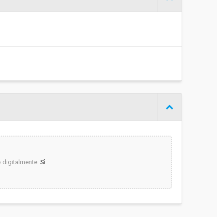
€ 64.100,69
digitalmente:
Sì