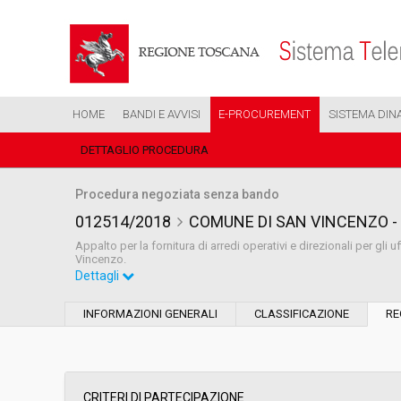
HOME
BANDI E AVVISI
E-PROCUREMENT
SISTEMA DIN
DETTAGLIO PROCEDURA
Procedura negoziata senza bando
012514/2018
COMUNE DI SAN VINCENZO - Forn
Appalto per la fornitura di arredi operativi e direzionali per gl
Vincenzo.
Dettagli
Settore:
Ordinario
INFORMAZIONI GENERALI
CLASSIFICAZIONE
RE
Tipo di contratto:
Forniture
Data pubblicazione:
08/06/2018 12:51
CRITERI DI PARTECIPAZIONE