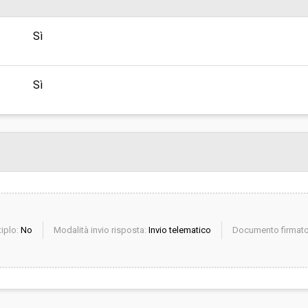
sa
Valore stimato della procedura:
Sì
DI COMMITTENZA TRA I COMUNI DI
SSETTA, SUVERETO - UFFICIO UNICO
Sì
iplo:
No
Modalità invio risposta:
Invio telematico
Documento firmato 