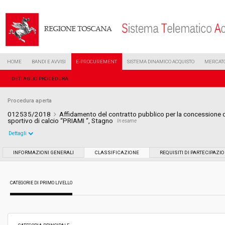
HOME
BANDI E AVVISI
E-PROCUREMENT
SISTEMA DINAMICO ACQUISTO
MERCATO
DETTAGLIO PROCEDURA
Procedura aperta
012535/2018
Affidamento del contratto pubblico per la concessione de
sportivo di calcio “PRIAMI “, Stagno
In esame
Dettagli
Settore:
Ordinario
INFORMAZIONI GENERALI
CLASSIFICAZIONE
REQUISITI DI PARTECIPAZI
Tipo di contratto:
Servizi
CATEGORIE DI PRIMO LIVELLO
Data pubblicazione:
08/06/2018 14:40
Svolgimento:
Gara in busta chiusa