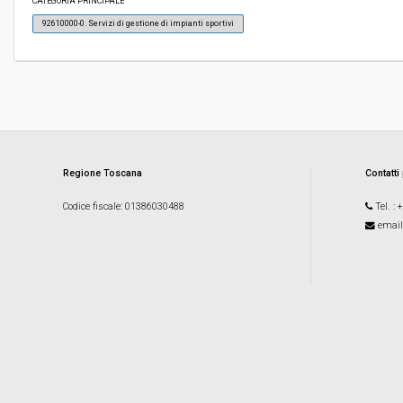
CATEGORIA PRINCIPALE
92610000-0. Servizi di gestione di impianti sportivi
Responsabile attuale:
COMUNE DI COLLESALVETTI - GARE E CONTRAT
Regione Toscana
Contatti
Codice fiscale
: 01386030488
Tel.
: 
email