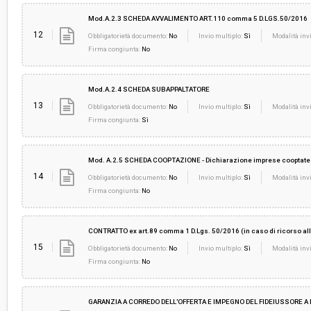
Mod.A.2.3 SCHEDA AVVALIMENTO ART.110 comma 5 D.LGS.50/2016
12
Obbligatorietà documento:
No
Invio multiplo:
Sì
Modalità invi
Firma congiunta:
No
Mod.A.2.4 SCHEDA SUBAPPALTATORE
13
Obbligatorietà documento:
No
Invio multiplo:
Sì
Modalità invi
Firma congiunta:
Sì
Mod. A.2.5 SCHEDA COOPTAZIONE - Dichiarazione imprese cooptate
14
Obbligatorietà documento:
No
Invio multiplo:
Sì
Modalità invi
Firma congiunta:
No
CONTRATTO ex art.89 comma 1 D.Lgs. 50/2016 (in caso di ricorso al
15
Obbligatorietà documento:
No
Invio multiplo:
Sì
Modalità invi
Firma congiunta:
No
GARANZIA A CORREDO DELL'OFFERTA E IMPEGNO DEL FIDEIUSSORE A 