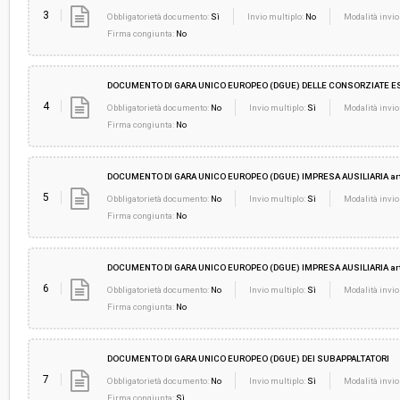
3
Obbligatorietà documento:
Sì
Invio multiplo:
No
Modalità invio
Firma congiunta:
No
DOCUMENTO DI GARA UNICO EUROPEO (DGUE) DELLE CONSORZIATE ESECU
4
Obbligatorietà documento:
No
Invio multiplo:
Sì
Modalità invio
Firma congiunta:
No
DOCUMENTO DI GARA UNICO EUROPEO (DGUE) IMPRESA AUSILIARIA art.8
5
Obbligatorietà documento:
No
Invio multiplo:
Sì
Modalità invio
Firma congiunta:
No
DOCUMENTO DI GARA UNICO EUROPEO (DGUE) IMPRESA AUSILIARIA art
6
Obbligatorietà documento:
No
Invio multiplo:
Sì
Modalità invio
Firma congiunta:
No
DOCUMENTO DI GARA UNICO EUROPEO (DGUE) DEI SUBAPPALTATORI
7
Obbligatorietà documento:
No
Invio multiplo:
Sì
Modalità invio
Firma congiunta:
Sì