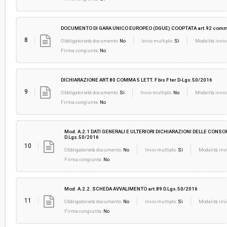
DOCUMENTO DI GARA UNICO EUROPEO (DGUE) COOPTATA art.92 comma
8
Obbligatorietà documento:
No
Invio multiplo:
Sì
Modalità invio
Firma congiunta:
No
DICHIARAZIONE ART.80 COMMA 5 LETT. F bis F ter D-Lgs.50/2016
9
Obbligatorietà documento:
Sì
Invio multiplo:
No
Modalità invio
Firma congiunta:
No
Mod. A.2.1 DATI GENERALI E ULTERIORI DICHIARAZIONI DELLE CONSO
D.Lgs.50/2016
10
Obbligatorietà documento:
No
Invio multiplo:
Sì
Modalità invi
Firma congiunta:
No
Mod. A.2.2. SCHEDA AVVALIMENTO art.89 D.Lgs.50/2016
11
Obbligatorietà documento:
No
Invio multiplo:
Sì
Modalità invi
Firma congiunta:
No