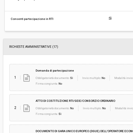
Responsabile attuale:
REGIONE TOSCANA - Settore Genio Civile Tosc
Sì
Consenti partecipazione in RTI
RICHIESTE AMMINISTRATIVE
(17)
Domanda di partecipazione
1
Obbligatorietà documento:
Sì
Invio multiplo:
No
Modalità invio
Firma congiunta:
No
ATTO DI COSTITUZIONE RTI/GEIE/CONSORZIO ORDINARIO
2
Obbligatorietà documento:
No
Invio multiplo:
No
Modalità invio
Firma congiunta:
Sì
DOCUMENTO DI GARA UNICO EUROPEO (DGUE) DELL'OPERATORE ECO