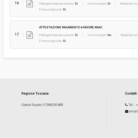
16
Obbligatorietà documento:
Sì
Invio multiplo:
Sì
Modalità invi
Firma congiunta:
Sì
ATTESTAZIONE PAGAMENTO A FAVORE ANAC
17
Obbligatorietà documento:
Sì
Invio multiplo:
No
Modalità invi
Firma congiunta:
Sì
Regione Toscana
Contatti
Codice fiscale
: 01386030488
Tel.
: 
email