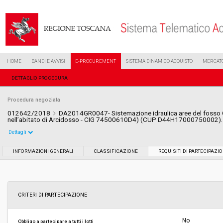
HOME
BANDI E AVVISI
E-PROCUREMENT
SISTEMA DINAMICO ACQUISTO
MERCATO
DETTAGLIO PROCEDURA
Procedura negoziata
012642/2018
DA2014GR0047- Sistemazione idraulica aree del fosso G
nell’abitato di Arcidosso - CIG 74500610D4) (CUP D44H17000750002)
Dettagli
Settore:
Ordinario
INFORMAZIONI GENERALI
CLASSIFICAZIONE
REQUISITI DI PARTECIPAZI
Tipo di contratto:
Lavori
Data pubblicazione:
13/06/2018 15:40
CRITERI DI PARTECIPAZIONE
Svolgimento:
Gara in busta chiusa
No
Obbligo a partecipare a tutti i lotti