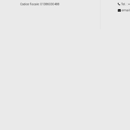
Codice fiscale
: 01386030488
Tel.
: 
email