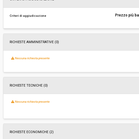
Responsabile attuale:
REGIONE TOSCANA - Settore Genio Civile Tosc
Prezzo più b
Criteri di aggiudicazione
RICHIESTE AMMINISTRATIVE
(0)
Nessuna richiesta presente
RICHIESTE TECNICHE
(0)
Nessuna richiesta presente
RICHIESTE ECONOMICHE
(2)