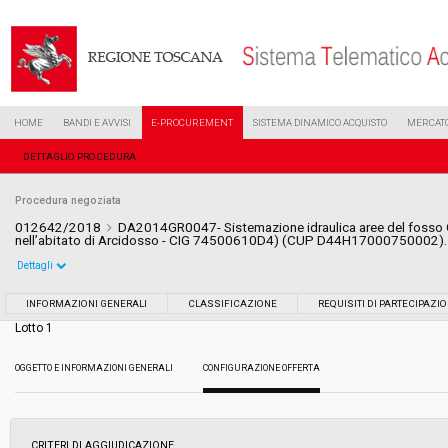
HOME
BANDI E AVVISI
E-PROCUREMENT
SISTEMA DINAMICO ACQUISTO
MERCATO
DETTAGLIO PROCEDURA
Procedura negoziata
012642/2018
DA2014GR0047- Sistemazione idraulica aree del fosso G
nell’abitato di Arcidosso - CIG 74500610D4) (CUP D44H17000750002)
Dettagli
Settore:
Ordinario
INFORMAZIONI GENERALI
CLASSIFICAZIONE
REQUISITI DI PARTECIPAZI
Lotto 1
Tipo di contratto:
Lavori
OGGETTO E INFORMAZIONI GENERALI
CONFIGURAZIONE OFFERTA
Data pubblicazione:
13/06/2018 15:40
Svolgimento:
Gara in busta chiusa
CRITERI DI AGGIUDICAZIONE