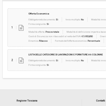
Offerta Economica
Obbligatorietà documento:
Sì
Invio multiplo:
No
Modalità invio
Firma congiunta:
Sì
1
Modalità offerta:
Prezzo totale
Modalità di definizione importo a base 
Costi di Sicurezza non ribassabili al netto dell'IVA:
€ 5.955,850
Oneri
Dinamica
Ribasso
Formato dell'offerta economica:
Percentuale
LISTA DELLE CATEGORIE DI LAVORAZIONI E FORNITURE A 6 COLONNE
2
Obbligatorietà documento:
Sì
Invio multiplo:
No
Modalità invio
Firma congiunta:
Sì
Regione Toscana
Contatti