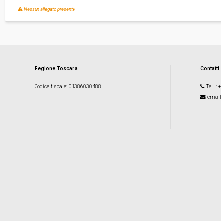
Nessun allegato presente
Regione Toscana
Contatti
Codice fiscale
: 01386030488
Tel.
: 
email