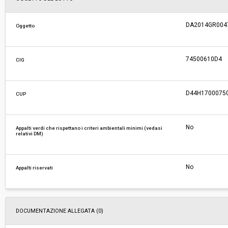
Responsabile attuale:
REGIONE TOSCANA - Settore Genio Civile Tosc
DA2014GR0047- 
Oggetto
74500610D4
CIG
D44H1700075
CUP
No
Appalti verdi che rispettano i criteri ambientali minimi (vedasi
relativi DM)
No
Appalti riservati
DOCUMENTAZIONE ALLEGATA (0)