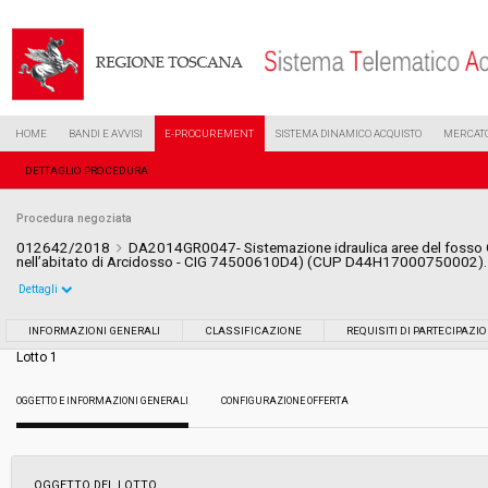
HOME
BANDI E AVVISI
E-PROCUREMENT
SISTEMA DINAMICO ACQUISTO
MERCATO
DETTAGLIO PROCEDURA
Procedura negoziata
012642/2018
DA2014GR0047- Sistemazione idraulica aree del fosso G
nell’abitato di Arcidosso - CIG 74500610D4) (CUP D44H17000750002)
Dettagli
Settore:
Ordinario
INFORMAZIONI GENERALI
CLASSIFICAZIONE
REQUISITI DI PARTECIPAZI
Lotto 1
Tipo di contratto:
Lavori
OGGETTO E INFORMAZIONI GENERALI
CONFIGURAZIONE OFFERTA
Data pubblicazione:
13/06/2018 15:40
Svolgimento:
Gara in busta chiusa
OGGETTO DEL LOTTO