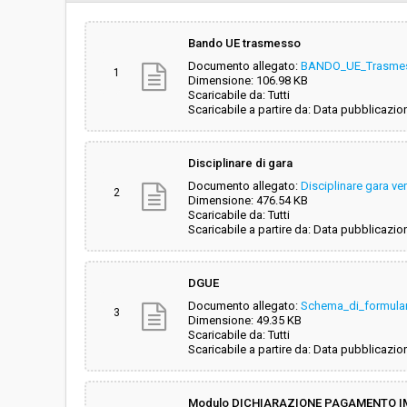
Svolgimento:
Gara in busta chiu
Bando UE trasmesso
Documento allegato:
BANDO_UE_Trasme
Responsabile attuale:
CENTRALE UNICA 
1
Dimensione: 106.98 KB
PIOMBINO E CAMP
Scaricabile da: Tutti
Scaricabile a partire da: Data pubblicazio
Disciplinare di gara
Documento allegato:
Disciplinare gara ve
2
Dimensione: 476.54 KB
Scaricabile da: Tutti
Scaricabile a partire da: Data pubblicazio
DGUE
Documento allegato:
Schema_di_formula
3
Dimensione: 49.35 KB
Scaricabile da: Tutti
Scaricabile a partire da: Data pubblicazio
Modulo DICHIARAZIONE PAGAMENTO I