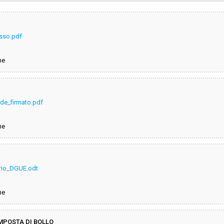
sa
Valore stimato della procedura:
sso.pdf
DI COMMITTENZA COMUNI DI
IGLIA MARITTIMA
ne
rde_firmato.pdf
ne
rio_DGUE.odt
ne
MPOSTA DI BOLLO