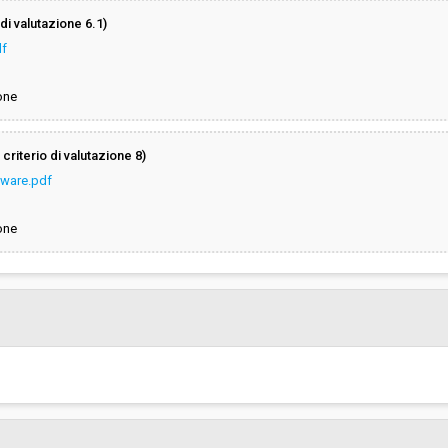
di valutazione 6.1)
df
one
criterio di valutazione 8)
tware.pdf
one