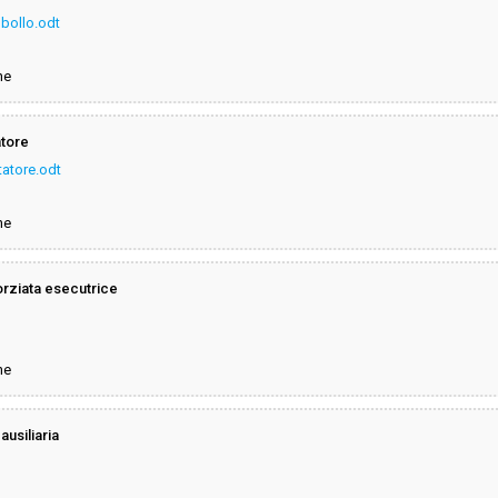
bollo.odt
ne
atore
atore.odt
ne
rziata esecutrice
ne
usiliaria