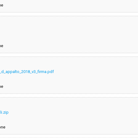
ne
ne
e_d_appalto_2018_v3_firma.pdf
ne
li.zip
one