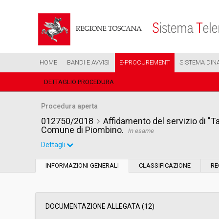
HOME
BANDI E AVVISI
E-PROCUREMENT
SISTEMA DIN
DETTAGLIO PROCEDURA
Procedura aperta
012750/2018
Affidamento del servizio di "T
Comune di Piombino.
In esame
Dettagli
Settore:
Ordinario
INFORMAZIONI GENERALI
CLASSIFICAZIONE
RE
Tipo di contratto:
Servizi
Data pubblicazione:
19/06/2018 07:57
DOCUMENTAZIONE ALLEGATA (12)