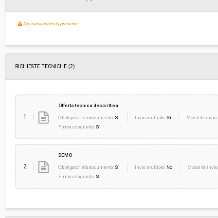
Nessuna richiesta presente
RICHIESTE TECNICHE
(2)
Offerta tecnica descrittiva
1
Obbligatorietà documento:
Sì
Invio multiplo:
Sì
Modalità invio 
Firma congiunta:
Sì
DEMO
2
Obbligatorietà documento:
Sì
Invio multiplo:
No
Modalità invio
Firma congiunta:
Sì