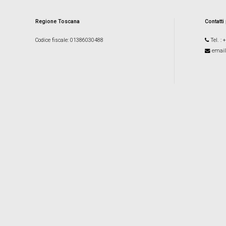
Regione Toscana
Contatti
Codice fiscale
: 01386030488
Tel.
: 
email