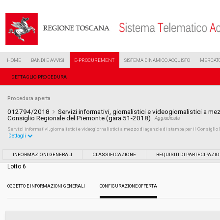
HOME
BANDI E AVVISI
E-PROCUREMENT
SISTEMA DINAMICO ACQUISTO
MERCATO
DETTAGLIO PROCEDURA
Procedura aperta
012794/2018
Servizi informativi, giornalistici e videogiornalistici a m
Consiglio Regionale del Piemonte (gara 51-2018)
Aggiudicata
Servizi informativi, giornalistici e videogiornalistici a mezzo di agenzie di stampa per il Consiglio
Dettagli
Settore:
Ordinario
INFORMAZIONI GENERALI
CLASSIFICAZIONE
REQUISITI DI PARTECIPAZI
Lotto 6
Tipo di contratto:
Servizi
OGGETTO E INFORMAZIONI GENERALI
CONFIGURAZIONE OFFERTA
Data pubblicazione:
13/06/2018 10:44