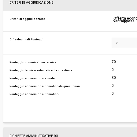
Svolgimento:
Gara in busta chiusa
CRITERI DI AGGIUDICAZIONE
Responsabile attuale:
S.C.R. - PIEMONTE S.P.A. - SOCIETÀ DI COMM
Offerta eco
Criteri di aggiudicazione
vantaggiosa
REGIONE PIEMONTE S.P.A
Cifre decimali Punteggi
70
Punteggio commissione tecnica
0
Punteggio tecnico automatico da questionari
30
Punteggio economico manuale
0
Punteggio economico automatico da questionari
0
Punteggio economico automatico
RICHIESTE AMMINISTRATIVE
(0)