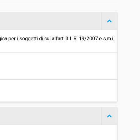
€ 1.840.319,25
ca per i soggetti di cui all’art. 3 L.R. 19/2007 e s.m.i.