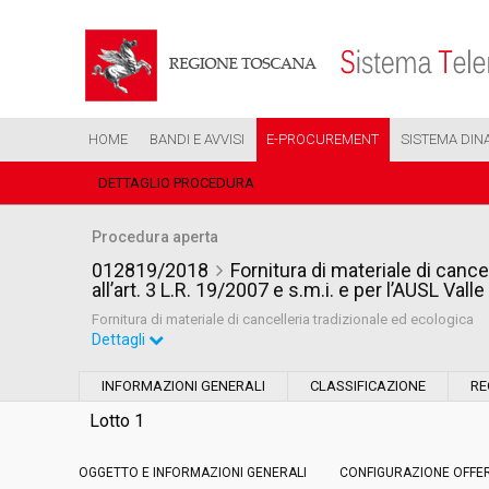
HOME
BANDI E AVVISI
E-PROCUREMENT
SISTEMA DIN
DETTAGLIO PROCEDURA
Procedura aperta
012819/2018
Fornitura di materiale di cancel
all’art. 3 L.R. 19/2007 e s.m.i. e per l’AUSL Val
Fornitura di materiale di cancelleria tradizionale ed ecologica
Dettagli
Settore:
Ordinario
INFORMAZIONI GENERALI
CLASSIFICAZIONE
RE
Tipo di contratto:
Forniture
Lotto 1
OGGETTO E INFORMAZIONI GENERALI
Data pubblicazione:
CONFIGURAZIONE OFFE
15/06/2018 08:55