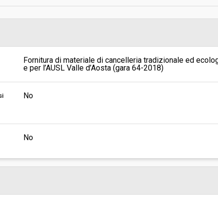
sa
Valore stimato della procedura:
 S.P.A. - SOCIETÀ DI COMMITTENZA
 S.P.A
Fornitura di materiale di cancelleria tradizionale ed ecologi
e per l’AUSL Valle d’Aosta (gara 64-2018)
No
si
No