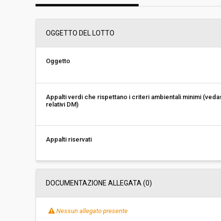
Svolgimento:
Gara in busta chiu
OGGETTO DEL LOTTO
Responsabile attuale:
S.C.R. - PIEMONTE
REGIONE PIEMONTE
Oggetto
Appalti verdi che rispettano i criteri ambientali minimi (veda
relativi DM)
Appalti riservati
DOCUMENTAZIONE ALLEGATA (0)
Nessun allegato presente