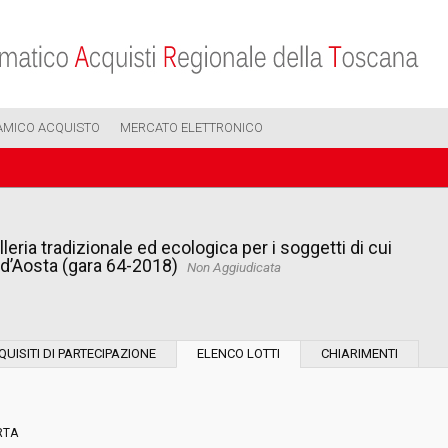
AMICO ACQUISTO
MERCATO ELETTRONICO
leria tradizionale ed ecologica per i soggetti di cui
le d’Aosta (gara 64-2018)
Non Aggiudicata
Modalità di esecuzione:
QUISITI DI PARTECIPAZIONE
ELENCO LOTTI
CHIARIMENTI
Modalità di realizzazione:
RTA
Scelta del contraente: