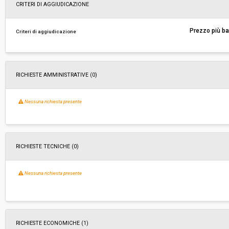
Svolgimento:
Gara in busta chiusa
CRITERI DI AGGIUDICAZIONE
Responsabile attuale:
COMUNE DI ROSIGNANO MARITTIMO - U.O. GA
Prezzo più b
Criteri di aggiudicazione
CONTRATTI E SUPPORTO AMMINISTRATIVO
RICHIESTE AMMINISTRATIVE
(0)
Nessuna richiesta presente
RICHIESTE TECNICHE
(0)
Nessuna richiesta presente
RICHIESTE ECONOMICHE
(1)