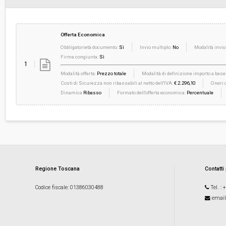
Offerta Economica
Obbligatorietà documento:
Sì
Invio multiplo:
No
Modalità invio
Firma congiunta:
Sì
1
Modalità offerta:
Prezzo totale
Modalità di definizione importo a base 
Costi di Sicurezza non ribassabili al netto dell'IVA:
€ 2.296,10
Oneri d
Dinamica
Ribasso
Formato dell'offerta economica:
Percentuale
Regione Toscana
Contatti
Codice fiscale
: 01386030488
Tel.
: 
email