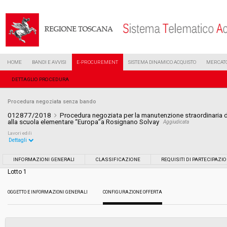
HOME
BANDI E AVVISI
E-PROCUREMENT
SISTEMA DINAMICO ACQUISTO
MERCATO
DETTAGLIO PROCEDURA
Procedura negoziata senza bando
012877/2018
Procedura negoziata per la manutenzione straordinaria dei
alla scuola elementare “Europa”a Rosignano Solvay
Aggiudicata
Lavori edili
Dettagli
Settore:
Ordinario
INFORMAZIONI GENERALI
CLASSIFICAZIONE
REQUISITI DI PARTECIPAZI
Lotto 1
Tipo di contratto:
Lavori
OGGETTO E INFORMAZIONI GENERALI
CONFIGURAZIONE OFFERTA
Data pubblicazione:
13/06/2018 11:42