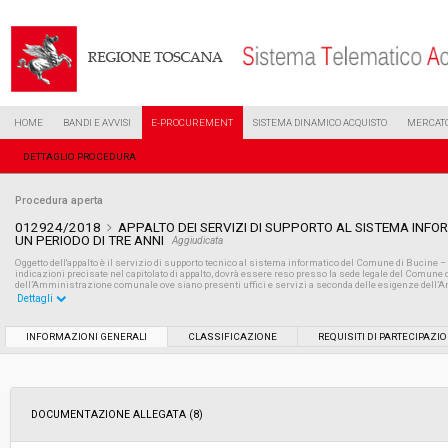
HOME
BANDI E AVVISI
E-PROCUREMENT
SISTEMA DINAMICO ACQUISTO
MERCATO
DETTAGLIO PROCEDURA
Procedura aperta
012924/2018
APPALTO DEI SERVIZI DI SUPPORTO AL SISTEMA INFO
UN PERIODO DI TRE ANNI
Aggiudicata
Oggetto dell'appalto è il servizio di supporto tecnico al sistema informatico del Comune di Bucine –
indicazioni precisate nel capitolato di appalto, dovrà essere reso presso la sede legale del Comune d
dell’Amministrazione comunale ove siano presenti uffici e servizi a seconda delle esigenze dell
Dettagli
Settore:
Ordinario
INFORMAZIONI GENERALI
CLASSIFICAZIONE
REQUISITI DI PARTECIPAZI
Tipo di contratto:
Servizi
DOCUMENTAZIONE ALLEGATA (8)
Data pubblicazione:
14/06/2018 08:46