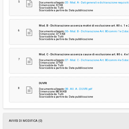
5
Documento allegato:
05 - Mod. A - Dati generali e dichiarazione requisit
Dimensione: 61 KB
Scaricabile da: Tutti
Scaricabile a partire da: Data pubblicazione
Mod. B - Dichiarazione assenza motivi di esclusione art. 80 c. 1 e 
6
Documento allegato:
06 - Mod. B - Dichiarazione Art. 80 commi 1 e 2.doc
Dimensione: 37.5 KB
Scaricabile da: Tutti
Scaricabile a partire da: Data pubblicazione
Mod. C - Dichiarazione assenza cause di esclusione art. 80 c. 4 e 
7
Documento allegato:
07 - Mod. C - Dichiarazione Art. 80 commi 4 e 5.doc
Dimensione: 37 KB
Scaricabile da: Tutti
Scaricabile a partire da: Data pubblicazione
DUVRI
8
Documento allegato:
08 - All. A - DUVRI.pdf
Dimensione: 88.46 KB
Scaricabile da: Tutti
Scaricabile a partire da: Data pubblicazione
AVVISI DI MODIFICA (0)