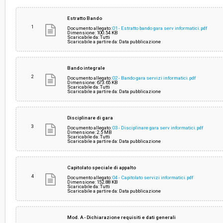
Svolgimento:
Gara in busta chiusa
Estratto Bando
1
Documento allegato:
01 - Estratto bando gara serv informatici.pdf
Dimensione: 100.54 KB
Scaricabile da: Tutti
Responsabile attuale:
UNIONE MONTANA DEI COMUNI DELLA VALTI
Scaricabile a partire da: Data pubblicazione
TOSCANA - Ufficio Gare
Bando integrale
2
Documento allegato:
02 - Bando gara servizi informatici.pdf
Dimensione: 673.65 KB
Scaricabile da: Tutti
Scaricabile a partire da: Data pubblicazione
Disciplinare di gara
3
Documento allegato:
03 - Disciplinare gara serv informatici.pdf
Dimensione: 2.5 MB
Scaricabile da: Tutti
Scaricabile a partire da: Data pubblicazione
Capitolato speciale di appalto
4
Documento allegato:
04 - Capitolato servizi informatici.pdf
Dimensione: 152.88 KB
Scaricabile da: Tutti
Scaricabile a partire da: Data pubblicazione
Mod. A - Dichiarazione requisiti e dati generali