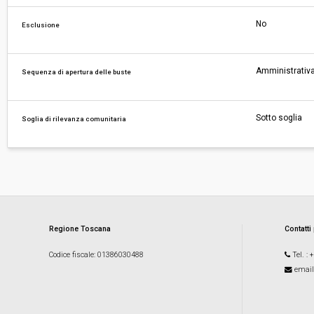
No
Esclusione
Amministrativa
Sequenza di apertura delle buste
Sotto soglia
Soglia di rilevanza comunitaria
Regione Toscana
Contatti
Codice fiscale
: 01386030488
Tel.
: 
email