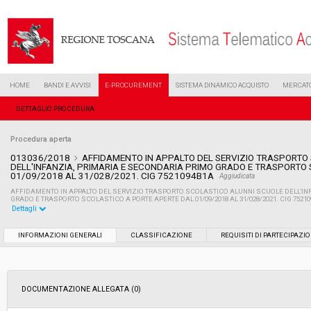
HOME
BANDI E AVVISI
E-PROCUREMENT
SISTEMA DINAMICO ACQUISTO
MERCATO
DETTAGLIO PROCEDURA
Procedura aperta
013036/2018
AFFIDAMENTO IN APPALTO DEL SERVIZIO TRASPORTO
DELL'INFANZIA, PRIMARIA E SECONDARIA PRIMO GRADO E TRASPORTO
01/09/2018 AL 31/028/2021. CIG 7521094B1A
Aggiudicata
AFFIDAMENTO IN APPALTO DEL SERVIZIO TRASPORTO SCOLASTICO ALUNNI SCUOLE DELL'IN
GRADO E TRASPORTO SCOLASTICO A PORTE APERTE DAL 01/09/2018 AL 31/028/2021. CIG 7521
Dettagli
Settore:
Ordinario
INFORMAZIONI GENERALI
CLASSIFICAZIONE
REQUISITI DI PARTECIPAZI
Tipo di contratto:
Servizi
DOCUMENTAZIONE ALLEGATA (0)
Data pubblicazione:
14/06/2018 12:03