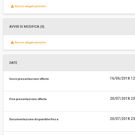
Nessun allegato presente
Svolgimento:
Gara in busta chiusa
Responsabile attuale:
CENTRALE UNICA DI COMMITTENZA TRA I COM
AVVISI DI MODIFICA (0)
CAVRIGLIA FIGLINE INCISA E SAN GIOVANNI 
CENTRALE UNICA DI COMMITTENZA TRA I COM
CAVRIGLIA E SAN GIOVANNI VALDARNO
Nessun allegato presente
DATE
16/06/2018 12
Inizio presentazione offerte
20/07/2018 23
Fine presentazione offerte
20/07/2018 23
Documentazione disponibile fino a