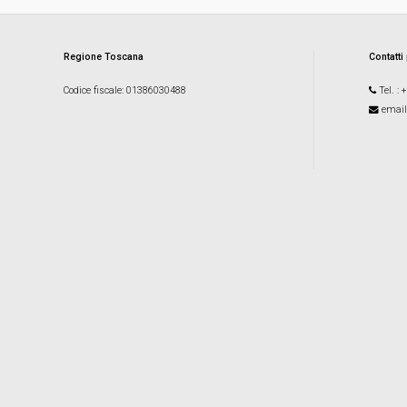
Regione Toscana
Contatti
Codice fiscale
: 01386030488
Tel.
: 
email