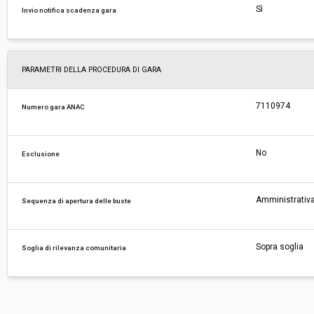
Sì
Invio notifica scadenza gara
PARAMETRI DELLA PROCEDURA DI GARA
7110974
Numero gara ANAC
No
Esclusione
Amministrativa
Sequenza di apertura delle buste
Sopra soglia
Soglia di rilevanza comunitaria