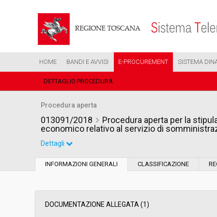
HOME
BANDI E AVVISI
E-PROCUREMENT
SISTEMA DIN
DETTAGLIO PROCEDURA
Procedura aperta
013091/2018
Procedura aperta per la stipu
economico relativo al servizio di somministra
Dettagli
Settore:
Ordinario
INFORMAZIONI GENERALI
CLASSIFICAZIONE
RE
Tipo di contratto:
Servizi
Data pubblicazione:
21/06/2018 12:29
DOCUMENTAZIONE ALLEGATA (1)