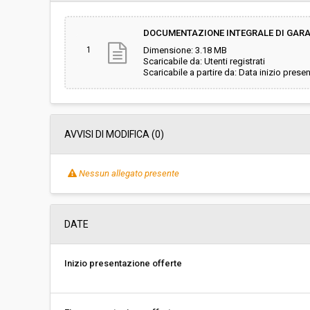
Svolgimento:
Gara in busta chiu
DOCUMENTAZIONE INTEGRALE DI GAR
1
Dimensione: 3.18 MB
Responsabile attuale:
CITTÀ METROPOLITA
Scaricabile da: Utenti registrati
del patrimonio
Scaricabile a partire da: Data inizio prese
AVVISI DI MODIFICA (0)
Nessun allegato presente
DATE
Inizio presentazione offerte