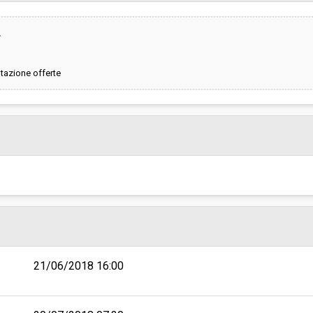
sa
Valore stimato della procedura:
A
NA DI FIRENZE - Ufficio gestione
ntazione offerte
21/06/2018 16:00