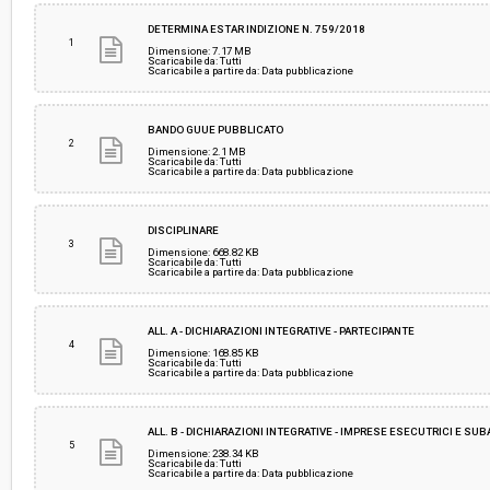
Svolgimento:
Gara in busta chiusa
DETERMINA ESTAR INDIZIONE N. 759/2018
1
Dimensione: 7.17 MB
Scaricabile da: Tutti
Scaricabile a partire da: Data pubblicazione
Responsabile attuale:
ESTAR - ENTE DI SUPPORTO TECNICO AMMINI
REGIONALE - AREA FARMACI, DIAGNOSTICI E 
MEDICI
BANDO GUUE PUBBLICATO
2
Dimensione: 2.1 MB
Scaricabile da: Tutti
Scaricabile a partire da: Data pubblicazione
DISCIPLINARE
3
Dimensione: 668.82 KB
Scaricabile da: Tutti
Scaricabile a partire da: Data pubblicazione
ALL. A - DICHIARAZIONI INTEGRATIVE - PARTECIPANTE
4
Dimensione: 168.85 KB
Scaricabile da: Tutti
Scaricabile a partire da: Data pubblicazione
ALL. B - DICHIARAZIONI INTEGRATIVE - IMPRESE ESECUTRICI E SU
5
Dimensione: 238.34 KB
Scaricabile da: Tutti
Scaricabile a partire da: Data pubblicazione