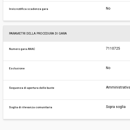
No
Invio notifica scadenza gara
PARAMETRI DELLA PROCEDURA DI GARA
7110725
Numero gara ANAC
No
Esclusione
Amministrativa
Sequenza di apertura delle buste
Sopra soglia
Soglia di rilevanza comunitaria