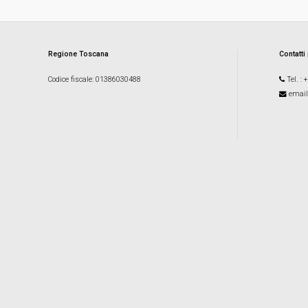
Regione Toscana
Contatti
Codice fiscale
: 01386030488
Tel.
: 
email