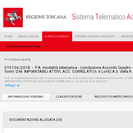
HOME
BANDI E AVVISI
E-PROCUREMENT
SISTEMA DINAMICO ACQUISTO
MERCATO
DETTAGLIO PROCEDURA
Procedura aperta
013136/2018
P.A. modalità telematica - conclusione Accordo Quadro - a
fornit. D.M. IMPIANTABILI ATTIVI, ACC. CORRELATI (n. 6 Lotti) A.S. della R.
P. A. in modalità telematica per la conclusione di Accordo Quadro per l’affidamento triennale, in lot
IMPIANTABILI ATTIVI ED ACCESSORI CORRELATI (n. 6 Lotti) per A.S. della R.T.
Dettagli
Settore:
Ordinario
INFORMAZIONI GENERALI
CLASSIFICAZIONE
REQUISITI DI PARTECIPAZI
Tipo di contratto:
Forniture
DOCUMENTAZIONE ALLEGATA (20)
Data pubblicazione:
15/06/2018 13:34