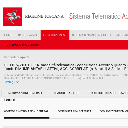
HOME
BANDI E AVVISI
E-PROCUREMENT
SISTEMA DINAMICO ACQUISTO
MERCATO
DETTAGLIO PROCEDURA
Procedura aperta
013136/2018
P.A. modalità telematica - conclusione Accordo Quadro - a
fornit. D.M. IMPIANTABILI ATTIVI, ACC. CORRELATI (n. 6 Lotti) A.S. della R.
P. A. in modalità telematica per la conclusione di Accordo Quadro per l’affidamento triennale, in lot
IMPIANTABILI ATTIVI ED ACCESSORI CORRELATI (n. 6 Lotti) per A.S. della R.T.
Dettagli
Settore:
Ordinario
INFORMAZIONI GENERALI
CLASSIFICAZIONE
REQUISITI DI PARTECIPAZI
Lotto 6
Tipo di contratto:
Forniture
OGGETTO E INFORMAZIONI GENERALI
CONFIGURAZIONE OFFERTA
COMPOSIZIONE COMMI
Data pubblicazione:
15/06/2018 13:34