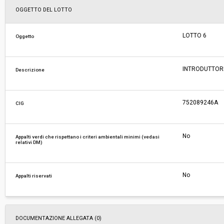
Svolgimento:
Gara in busta chiusa
OGGETTO DEL LOTTO
Responsabile attuale:
ESTAR - ENTE DI SUPPORTO TECNICO AMMINI
LOTTO 6
Oggetto
REGIONALE - AREA FARMACI, DIAGNOSTICI E 
MEDICI
INTRODUTTORE
Descrizione
752089246A
CIG
No
Appalti verdi che rispettano i criteri ambientali minimi (vedasi
relativi DM)
No
Appalti riservati
DOCUMENTAZIONE ALLEGATA (0)