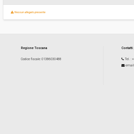
Nessun allegato presente
Regione Toscana
Contatti
Codice fiscale
: 01386030488
Tel.
: 
email