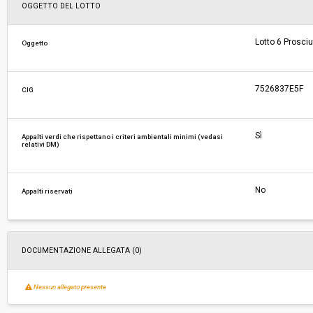
Svolgimento:
Gara in busta chiusa
OGGETTO DEL LOTTO
Responsabile attuale:
CENTRALE UNICA DI COMMITTENZA TRA I COM
Lotto 6 Prosci
Oggetto
MONTECATINI TERME E QUARRATA - Comune di 
7526837E5F
CIG
Sì
Appalti verdi che rispettano i criteri ambientali minimi (vedasi
relativi DM)
No
Appalti riservati
DOCUMENTAZIONE ALLEGATA (0)
Nessun allegato presente