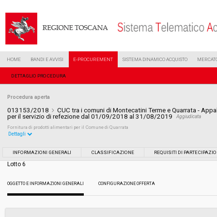
HOME
BANDI E AVVISI
E-PROCUREMENT
SISTEMA DINAMICO ACQUISTO
MERCATO
DETTAGLIO PROCEDURA
Procedura aperta
013153/2018
CUC tra i comuni di Montecatini Terme e Quarrata - Appalt
per il servizio di refezione dal 01/09/2018 al 31/08/2019
Aggiudicata
Fornitura di prodotti alimentari per il Comune di Quarrata
Dettagli
Settore:
Ordinario
INFORMAZIONI GENERALI
CLASSIFICAZIONE
REQUISITI DI PARTECIPAZI
Lotto 6
Tipo di contratto:
Forniture
OGGETTO E INFORMAZIONI GENERALI
CONFIGURAZIONE OFFERTA
Data pubblicazione:
15/06/2018 10:14