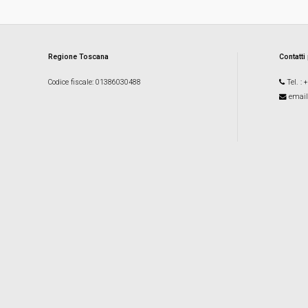
Regione Toscana
Contatti
Codice fiscale
: 01386030488
Tel.
: 
email