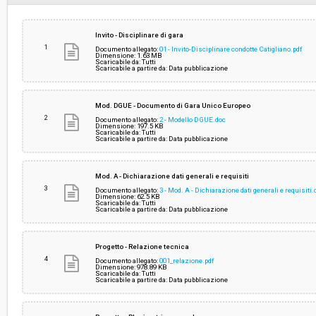
Svolgimento:
Gara in busta chiusa
Invito - Disciplinare di gara
1
Documento allegato:
01 - Invito-Disciplinare condotte Catigliano.pdf
Dimensione: 1.63 MB
Scaricabile da: Tutti
Responsabile attuale:
UNIONE MONTANA DEI COMUNI DELLA VALTI
Scaricabile a partire da: Data pubblicazione
TOSCANA - Ufficio Gare
Mod. DGUE - Documento di Gara Unico Europeo
2
Documento allegato:
2 - Modello DGUE.doc
Dimensione: 197.5 KB
Scaricabile da: Tutti
Scaricabile a partire da: Data pubblicazione
Mod. A - Dichiarazione dati generali e requisiti
3
Documento allegato:
3 - Mod. A - Dichiarazione dati generali e requisiti.
Dimensione: 62.5 KB
Scaricabile da: Tutti
Scaricabile a partire da: Data pubblicazione
Progetto - Relazione tecnica
4
Documento allegato:
001_relazione.pdf
Dimensione: 978.89 KB
Scaricabile da: Tutti
Scaricabile a partire da: Data pubblicazione