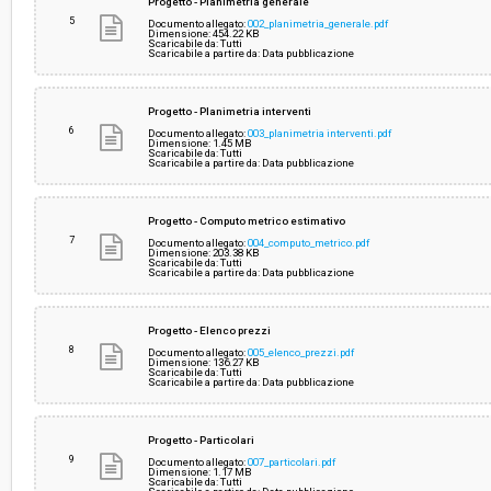
Progetto - Planimetria generale
5
Documento allegato:
002_planimetria_generale.pdf
Dimensione: 454.22 KB
Scaricabile da: Tutti
Scaricabile a partire da: Data pubblicazione
Progetto - Planimetria interventi
6
Documento allegato:
003_planimetria interventi.pdf
Dimensione: 1.45 MB
Scaricabile da: Tutti
Scaricabile a partire da: Data pubblicazione
Progetto - Computo metrico estimativo
7
Documento allegato:
004_computo_metrico.pdf
Dimensione: 203.38 KB
Scaricabile da: Tutti
Scaricabile a partire da: Data pubblicazione
Progetto - Elenco prezzi
8
Documento allegato:
005_elenco_prezzi.pdf
Dimensione: 136.27 KB
Scaricabile da: Tutti
Scaricabile a partire da: Data pubblicazione
Progetto - Particolari
9
Documento allegato:
007_particolari.pdf
Dimensione: 1.17 MB
Scaricabile da: Tutti