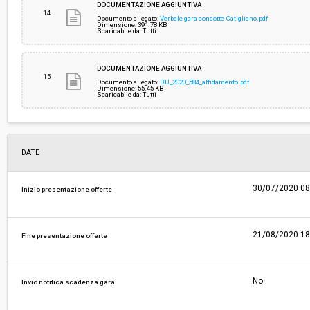
DOCUMENTAZIONE AGGIUNTIVA
14
Documento allegato:
Verbale gara condotte Catigliano.pdf
Dimensione: 391.78 KB
Scaricabile da: Tutti
DOCUMENTAZIONE AGGIUNTIVA
15
Documento allegato:
DU_2020_584_affidamento.pdf
Dimensione: 55.45 KB
Scaricabile da: Tutti
DATE
30/07/2020 08
Inizio presentazione offerte
21/08/2020 18
Fine presentazione offerte
No
Invio notifica scadenza gara