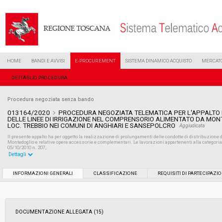
HOME
BANDI E AVVISI
E-PROCUREMENT
SISTEMA DINAMICO ACQUISTO
MERCATO
DETTAGLIO PROCEDURA
Procedura negoziata senza bando
013164/2020
PROCEDURA NEGOZIATA TELEMATICA PER L'APPALTO 
DELLE LINEE DI IRRIGAZIONE NEL COMPRENSORIO ALIMENTATO DA MONT
LOC. TREBBIO NEI COMUNI DI ANGHIARI E SANSEPOLCRO
Aggiudicata
Il presente appalto ha per oggetto la realizzazione di prolungamenti delle condotte di distribuzione d
Montedoglio e relative opere accessorie e complementari. Le lavorazioni appartenenti alla categoria
05/10/2010 n. 207,.
Dettagli
Settore:
Ordinario
INFORMAZIONI GENERALI
CLASSIFICAZIONE
REQUISITI DI PARTECIPAZI
Tipo di contratto:
Lavori
DOCUMENTAZIONE ALLEGATA (15)
Data pubblicazione:
29/07/2020 13:34