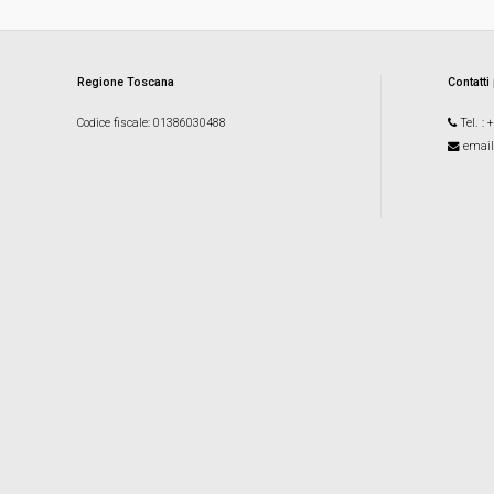
Regione Toscana
Contatti
Codice fiscale
: 01386030488
Tel.
: 
email