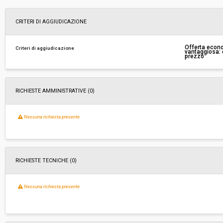
Svolgimento:
Gara in busta chiusa
CRITERI DI AGGIUDICAZIONE
Responsabile attuale:
UNIONE MONTANA DEI COMUNI DELLA VALTI
Offerta econ
Criteri di aggiudicazione
vantaggiosa: c
TOSCANA - Ufficio Gare
prezzo
RICHIESTE AMMINISTRATIVE
(0)
Nessuna richiesta presente
RICHIESTE TECNICHE
(0)
Nessuna richiesta presente