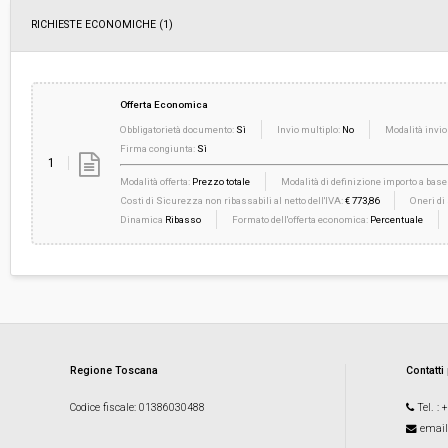
RICHIESTE ECONOMICHE
(1)
Offerta Economica
Obbligatorietà documento:
Sì
Invio multiplo:
No
Modalità invio
Firma congiunta:
Sì
1
Modalità offerta:
Prezzo totale
Modalità di definizione importo a base 
Costi di Sicurezza non ribassabili al netto dell'IVA:
€ 773,86
Oneri di
Dinamica
Ribasso
Formato dell'offerta economica:
Percentuale
Regione Toscana
Contatti
Codice fiscale
: 01386030488
Tel.
: 
email