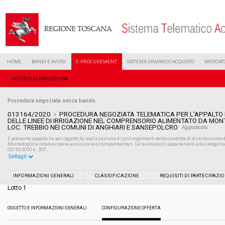
HOME
BANDI E AVVISI
E-PROCUREMENT
SISTEMA DINAMICO ACQUISTO
MERCATO
DETTAGLIO PROCEDURA
Procedura negoziata senza bando
013164/2020
PROCEDURA NEGOZIATA TELEMATICA PER L'APPALTO 
DELLE LINEE DI IRRIGAZIONE NEL COMPRENSORIO ALIMENTATO DA MONT
LOC. TREBBIO NEI COMUNI DI ANGHIARI E SANSEPOLCRO
Aggiudicata
Il presente appalto ha per oggetto la realizzazione di prolungamenti delle condotte di distribuzione d
Montedoglio e relative opere accessorie e complementari. Le lavorazioni appartenenti alla categoria
05/10/2010 n. 207,.
Dettagli
Settore:
Ordinario
INFORMAZIONI GENERALI
CLASSIFICAZIONE
REQUISITI DI PARTECIPAZI
Lotto 1
Tipo di contratto:
Lavori
OGGETTO E INFORMAZIONI GENERALI
CONFIGURAZIONE OFFERTA
Data pubblicazione:
29/07/2020 13:34