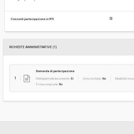
Responsabile attuale:
COMUNE DI CASTELNUOVO DI VAL DI CECINA 
TECNICO
Sì
Consenti partecipazione in RTI
RICHIESTE AMMINISTRATIVE
(1)
Domanda di partecipazione
1
Obbligatorietà documento:
Sì
Invio multiplo:
No
Modalità invio
Firma congiunta:
No