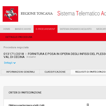
HOME
BANDI E AVVISI
E-PROCUREMENT
SISTEMA DINAMICO ACQUISTO
MERCATO
DETTAGLIO PROCEDURA
Procedura negoziata
013171/2018
FORNITURA E POSA IN OPERA DEGLI INFISSI DEL PLE
VAL DI CECINA
In esame
Dettagli
Settore:
Ordinario
INFORMAZIONI GENERALI
CLASSIFICAZIONE
REQUISITI DI PARTECIPAZI
Tipo di contratto:
Forniture
Data pubblicazione:
15/06/2018 15:25
CRITERI DI PARTECIPAZIONE
Svolgimento:
Gara in busta chiusa
Sì
Obbligo a partecipare a tutti i lotti