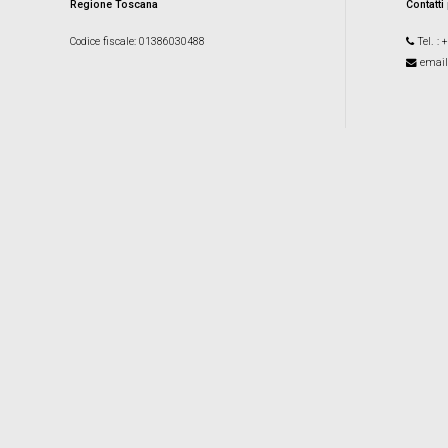
Regione Toscana
Contatti
Codice fiscale
: 01386030488
Tel.
: 
email