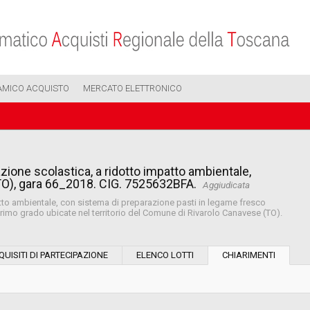
AMICO ACQUISTO
MERCATO ELETTRONICO
razione scolastica, a ridotto impatto ambientale,
TO), gara 66_2018. CIG. 7525632BFA.
Aggiudicata
patto ambientale, con sistema di preparazione pasti in legame fresco
 primo grado ubicate nel territorio del Comune di Rivarolo Canavese (TO).
Modalità di esecuzione:
QUISITI DI PARTECIPAZIONE
ELENCO LOTTI
CHIARIMENTI
Modalità di realizzazione: