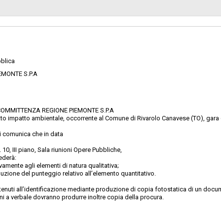
Scelta del contraente:
sa
Valore stimato della procedura:
 S.P.A. - SOCIETÀ DI COMMITTENZA
 S.P.A
blica
EMONTE S.P.A
 DI COMMITTENZA REGIONE PIEMONTE S.P.A
idotto impatto ambientale, occorrente al Comune di Rivarolo Canavese (TO), gar
si comunica che in data
10, III piano, Sala riunioni Opere Pubbliche,
ederà:
vamente agli elementi di natura qualitativa;
uzione del punteggio relativo all’elemento quantitativo.
enuti all’identificazione mediante produzione di copia fotostatica di un documen
i a verbale dovranno produrre inoltre copia della procura.