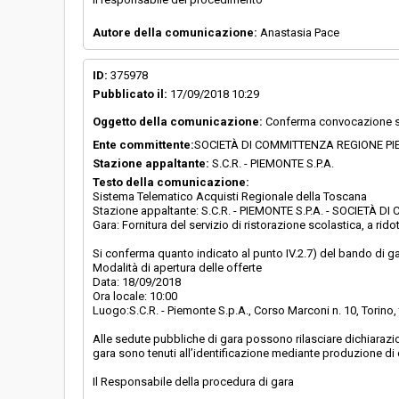
Autore della comunicazione:
Anastasia Pace
ID:
375978
Pubblicato il:
17/09/2018 10:29
Oggetto della comunicazione:
Conferma convocazione s
Ente committente:
SOCIETÀ DI COMMITTENZA REGIONE PI
Stazione appaltante:
S.C.R. - PIEMONTE S.P.A.
Testo della comunicazione:
Sistema Telematico Acquisti Regionale della Toscana
Stazione appaltante: S.C.R. - PIEMONTE S.P.A. - SOCIETÀ
Gara: Fornitura del servizio di ristorazione scolastica, a r
Si conferma quanto indicato al punto IV.2.7) del bando di ga
Modalità di apertura delle offerte
Data: 18/09/2018
Ora locale: 10:00
Luogo:S.C.R. - Piemonte S.p.A., Corso Marconi n. 10, Torino,
Alle sedute pubbliche di gara possono rilasciare dichiarazion
gara sono tenuti all’identificazione mediante produzione di 
Il Responsabile della procedura di gara