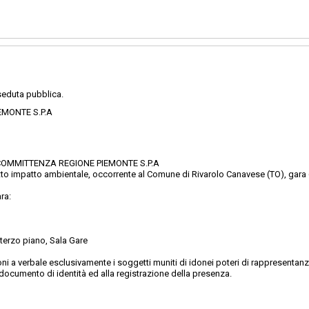
eduta pubblica.
EMONTE S.P.A
 DI COMMITTENZA REGIONE PIEMONTE S.P.A
idotto impatto ambientale, occorrente al Comune di Rivarolo Canavese (TO), gar
ra:
 terzo piano, Sala Gare
i a verbale esclusivamente i soggetti muniti di idonei poteri di rappresentanza
documento di identità ed alla registrazione della presenza.