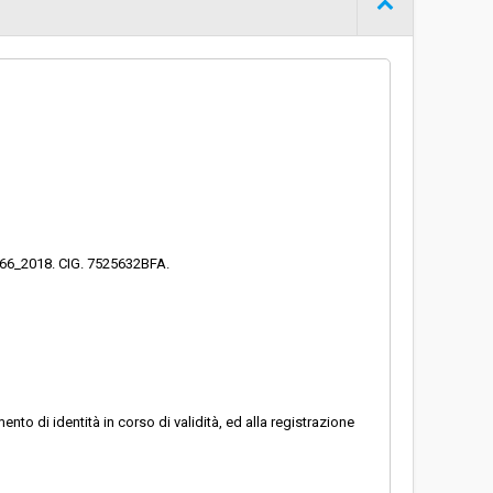
Procedura aperta
€ 3.580.102,50
a 66_2018. CIG. 7525632BFA.
to di identità in corso di validità, ed alla registrazione