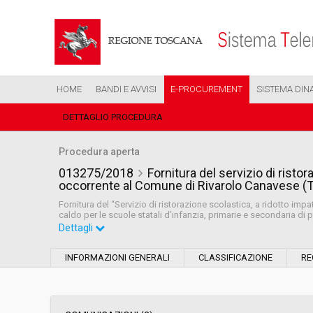
HOME
BANDI E AVVISI
E-PROCUREMENT
SISTEMA DIN
DETTAGLIO PROCEDURA
Procedura aperta
013275/2018
Fornitura del servizio di risto
occorrente al Comune di Rivarolo Canavese (
Fornitura del “Servizio di ristorazione scolastica, a ridotto im
caldo per le scuole statali d’infanzia, primarie e secondaria di
Dettagli
Settore:
Ordinario
INFORMAZIONI GENERALI
CLASSIFICAZIONE
RE
Tipo di contratto:
Servizi