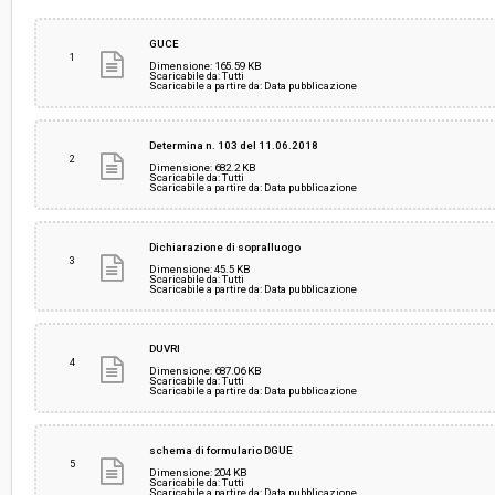
Svolgimento:
Gara in busta chiusa
GUCE
1
Dimensione: 165.59 KB
Scaricabile da: Tutti
Scaricabile a partire da: Data pubblicazione
Responsabile attuale:
CONSORZIO ENERGIA TOSCANA
Determina n. 103 del 11.06.2018
2
Dimensione: 682.2 KB
Scaricabile da: Tutti
Scaricabile a partire da: Data pubblicazione
Dichiarazione di sopralluogo
3
Dimensione: 45.5 KB
Scaricabile da: Tutti
Scaricabile a partire da: Data pubblicazione
DUVRI
4
Dimensione: 687.06 KB
Scaricabile da: Tutti
Scaricabile a partire da: Data pubblicazione
schema di formulario DGUE
5
Dimensione: 204 KB
Scaricabile da: Tutti
Scaricabile a partire da: Data pubblicazione