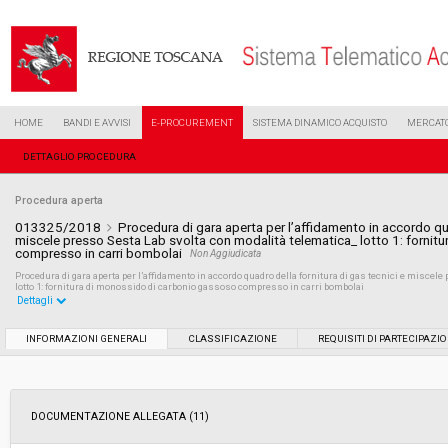
HOME
BANDI E AVVISI
E-PROCUREMENT
SISTEMA DINAMICO ACQUISTO
MERCATO
DETTAGLIO PROCEDURA
Procedura aperta
013325/2018
Procedura di gara aperta per l’affidamento in accordo qua
miscele presso Sesta Lab svolta con modalità telematica_ lotto 1: fornit
compresso in carri bombolai
Non Aggiudicata
Procedura di gara aperta per l’affidamento in accordo quadro della fornitura di gas tecnici e miscel
lotto 1: fornitura di monossido di carbonio gassoso compresso in carri bombolai
Dettagli
Settore:
Ordinario
INFORMAZIONI GENERALI
CLASSIFICAZIONE
REQUISITI DI PARTECIPAZI
Tipo di contratto:
Forniture
DOCUMENTAZIONE ALLEGATA (11)
Data pubblicazione:
21/06/2018 09:56