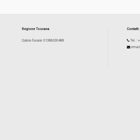
Regione Toscana
Contatti
Codice fiscale
: 01386030488
Tel.
: 
email