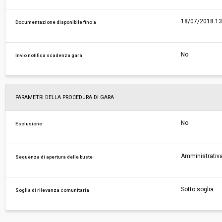
18/07/2018 13
Documentazione disponibile fino a
No
Invio notifica scadenza gara
PARAMETRI DELLA PROCEDURA DI GARA
No
Esclusione
Amministrativa
Sequenza di apertura delle buste
Sotto soglia
Soglia di rilevanza comunitaria