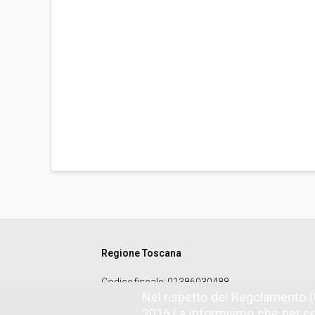
Regione Toscana
Codice fiscale
: 01386030488
Nel rispetto del Regolamento (
2016 La informiamo che per co