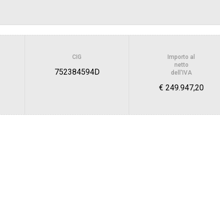
Scelta del contraente:
sa
Valore stimato della procedura:
CIG
Importo al
GIA TOSCANA
netto
752384594D
dell'IVA
€ 249.947,20