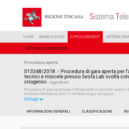
HOME
BANDI E AVVISI
E-PROCUREMENT
SISTEMA DIN
DETTAGLIO PROCEDURA
Procedura aperta
013348/2018
Procedura di gara aperta per l
tecnici e miscele presso Sesta Lab svolta con 
criogenici
Aggiudicata
Procedura di gara aperta per l’affidamento in accordo quadro de
modalità telematica_lotto 3: fornitura di gas criogenici
Dettagli
Settore:
Ordinario
INFORMAZIONI GENERALI
CLASSIFICAZIONE
RE
Tipo di contratto:
Forniture