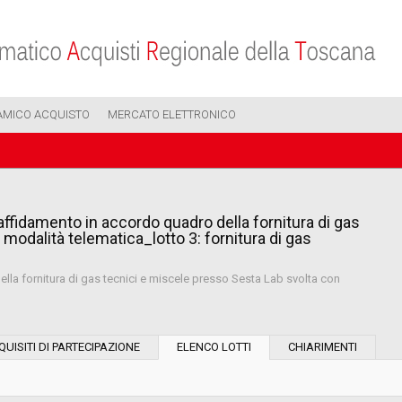
AMICO ACQUISTO
MERCATO ELETTRONICO
’affidamento in accordo quadro della fornitura di gas
modalità telematica_lotto 3: fornitura di gas
lla fornitura di gas tecnici e miscele presso Sesta Lab svolta con
Modalità di esecuzione:
QUISITI DI PARTECIPAZIONE
ELENCO LOTTI
CHIARIMENTI
Modalità di realizzazione: