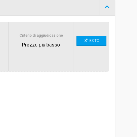
Procedura aperta
€ 249.947,20
Criterio di aggiudicazione
ESITO
Prezzo più basso