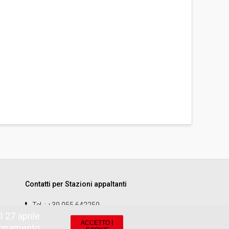
Contatti per Stazioni appaltanti
Tel.
: +39 055 642259
 27 aprile
email
:
start.sa@pamercato.it
ACCETTO I
zionamento