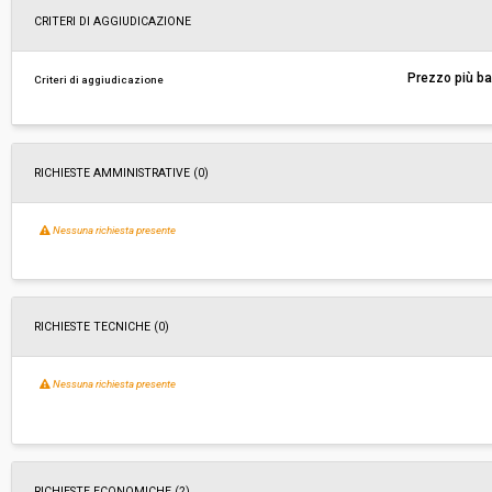
Svolgimento:
Gara in busta chiusa
CRITERI DI AGGIUDICAZIONE
Responsabile attuale:
CONSORZIO ENERGIA TOSCANA
Prezzo più b
Criteri di aggiudicazione
RICHIESTE AMMINISTRATIVE
(0)
Nessuna richiesta presente
RICHIESTE TECNICHE
(0)
Nessuna richiesta presente
RICHIESTE ECONOMICHE
(2)