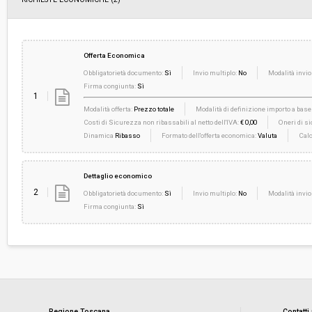
Offerta Economica
Obbligatorietà documento:
Sì
Invio multiplo:
No
Modalità invio
Firma congiunta:
Sì
1
Modalità offerta:
Prezzo totale
Modalità di definizione importo a base 
Costi di Sicurezza non ribassabili al netto dell'IVA:
€ 0,00
Oneri di si
Dinamica
Ribasso
Formato dell'offerta economica:
Valuta
Calc
Dettaglio economico
2
Obbligatorietà documento:
Sì
Invio multiplo:
No
Modalità invio
Firma congiunta:
Sì
Regione Toscana
Contatti