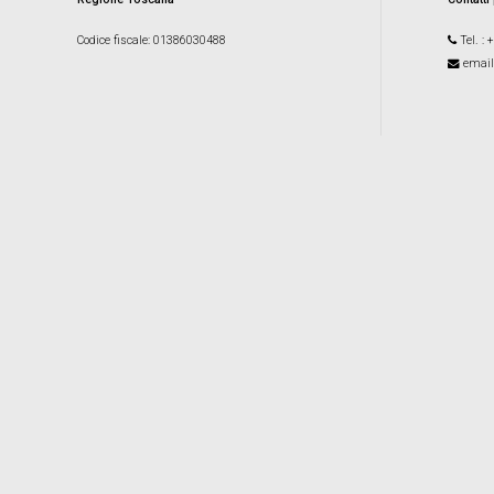
Codice fiscale
: 01386030488
Tel.
: 
email