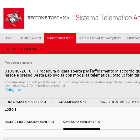
HOME
BANDI E AVVISI
E-PROCUREMENT
SISTEMA DINAMICO ACQUISTO
MERCATO
DETTAGLIO PROCEDURA
Procedura aperta
013348/2018
Procedura di gara aperta per l’affidamento in accordo qua
miscele presso Sesta Lab svolta con modalità telematica_lotto 3: fornitura
Procedura di gara aperta per l’affidamento in accordo quadro della fornitura di gas tecnici e miscel
telematica_lotto 3: fornitura di gas criogenici
Dettagli
Settore:
Ordinario
INFORMAZIONI GENERALI
CLASSIFICAZIONE
REQUISITI DI PARTECIPAZI
Lotto 1
Tipo di contratto:
Forniture
OGGETTO E INFORMAZIONI GENERALI
CONFIGURAZIONE OFFERTA
Data pubblicazione:
21/06/2018 10:07