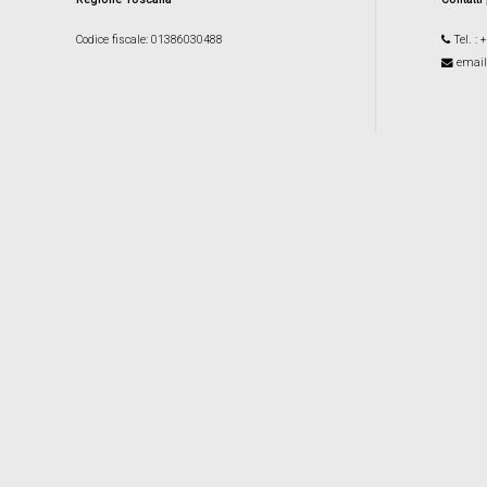
Codice fiscale
: 01386030488
Tel.
: 
email