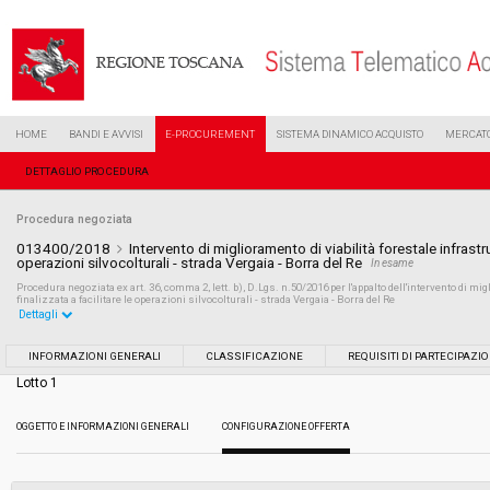
HOME
BANDI E AVVISI
E-PROCUREMENT
SISTEMA DINAMICO ACQUISTO
MERCATO
DETTAGLIO PROCEDURA
Procedura negoziata
013400/2018
Intervento di miglioramento di viabilità forestale infrastrut
operazioni silvocolturali - strada Vergaia - Borra del Re
In esame
Procedura negoziata ex art. 36, comma 2, lett. b), D.Lgs. n.50/2016 per l'appalto dell'intervento di mig
finalizzata a facilitare le operazioni silvocolturali - strada Vergaia - Borra del Re
Dettagli
Settore:
Ordinario
INFORMAZIONI GENERALI
CLASSIFICAZIONE
REQUISITI DI PARTECIPAZI
Lotto 1
Tipo di contratto:
Lavori
OGGETTO E INFORMAZIONI GENERALI
CONFIGURAZIONE OFFERTA
Data pubblicazione:
19/06/2018 10:18