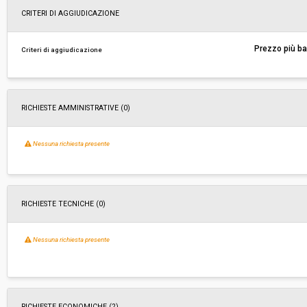
Svolgimento:
Gara in busta chiusa
CRITERI DI AGGIUDICAZIONE
Responsabile attuale:
COMUNE DI MASSAROSA - SERVIZIO GARE, CO
Prezzo più b
Criteri di aggiudicazione
ACQUISTI
RICHIESTE AMMINISTRATIVE
(0)
Nessuna richiesta presente
RICHIESTE TECNICHE
(0)
Nessuna richiesta presente
RICHIESTE ECONOMICHE
(2)