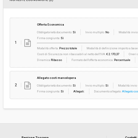
Offerta Economica
Obbligatorietà documento:
Sì
Invio multiplo:
No
Modalità invio
Firma congiunta:
Sì
1
Modalità offerta:
Prezzo totale
Modalità di definizione importo a base 
Costi di Sicurezza non ribassabili al netto dell'IVA:
€ 2.170,37
Oneri d
Dinamica
Ribasso
Formato dell'offerta economica:
Percentuale
Allegato costi manodopera
2
Obbligatorietà documento:
Sì
Invio multiplo:
Sì
Modalità invio 
Firma congiunta:
Sì
Allegati:
Documento allegato:
Allegato co
Regione Toscana
Contatti