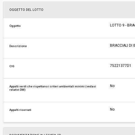
Svolgimento:
Gara in busta chiusa
OGGETTO DEL LOTTO
Responsabile attuale:
ESTAR - ENTE DI SUPPORTO TECNICO AMMINI
LOTTO 9 - BRA
Oggetto
REGIONALE - AREA FARMACI, DIAGNOSTICI E 
MEDICI
BRACCIALI DI 
Descrizione
75221377D1
CIG
No
Appalti verdi che rispettano i criteri ambientali minimi (vedasi
relativi DM)
No
Appalti riservati