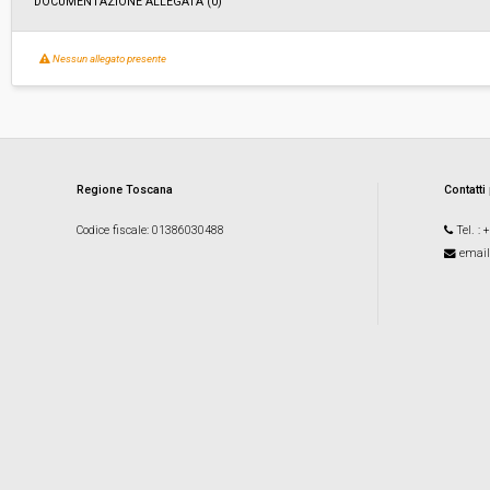
DOCUMENTAZIONE ALLEGATA (0)
Nessun allegato presente
Regione Toscana
Contatti
Codice fiscale
: 01386030488
Tel.
: 
email