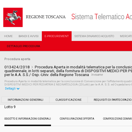
HOME
BANDI E AVVISI
E-PROCUREMENT
SISTEMA DINAMICO ACQUISTO
MERCATO
DETTAGLIO PROCEDURA
Procedura aperta
013424/2018
Procedura Aperta in modalità telematica per la conclusi
quadriennale, in lotti separati, della fornitura di DISPOSITIVI MEDICI P
per le A.A. S.S./ Osp.-Univ. della Regione Toscana
In esame
Procedura Aperta in modalità telematica per la conclusione di Convenzione per l’affidamento quadrienn
DISPOSITIVI MEDICI PER PEDIATRIA E NEONATOLOGIA (23 Lotti) per le A.A. S.S. ed Ospedaliero-U
Dettagli
Settore:
Ordinario
INFORMAZIONI GENERALI
CLASSIFICAZIONE
REQUISITI DI PARTECIPAZI
Lotto 9
Tipo di contratto:
Forniture
OGGETTO E INFORMAZIONI GENERALI
CONFIGURAZIONE OFFERTA
COMPOSIZIONE COMMI
Data pubblicazione:
19/06/2018 11:31