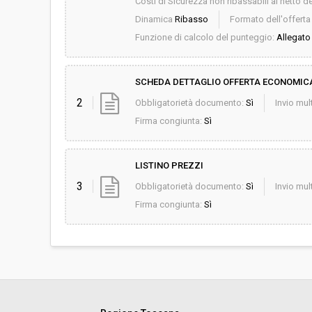
Costi di Sicurezza non ribassabili al netto de
Dinamica
Ribasso
Formato dell'offert
Funzione di calcolo del punteggio:
Allegato 
SCHEDA DETTAGLIO OFFERTA ECONOMIC
2
Obbligatorietà documento:
Sì
Invio mult
Firma congiunta:
Sì
LISTINO PREZZI
3
Obbligatorietà documento:
Sì
Invio mult
Firma congiunta:
Sì