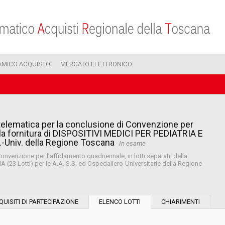
AMICO ACQUISTO
MERCATO ELETTRONICO
telematica per la conclusione di Convenzione per
della fornitura di DISPOSITIVI MEDICI PER PEDIATRIA E
.-Univ. della Regione Toscana
In esame
nvenzione per l’affidamento quadriennale, in lotti separati, della
23 Lotti) per le A.A. S.S. ed Ospedaliero-Universitarie della Regione
Modalità di esecuzione:
QUISITI DI PARTECIPAZIONE
ELENCO LOTTI
CHIARIMENTI
Modalità di realizzazione: