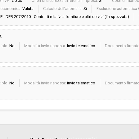
ll'IVA:
€ 0,00
Oneri di sicurezza afferenti l'impresa:
Sì
Costi di mano
a economica:
Valuta
Calcolo dell’anomalia:
Sì
Esclusione automatica 
P - DPR 207/2010 - Contratti relativi a forniture e altri servizi (lin.spezzata)
A
iplo:
No
Modalità invio risposta:
Invio telematico
Documento firmato 
iplo:
No
Modalità invio risposta:
Invio telematico
Documento firmato 