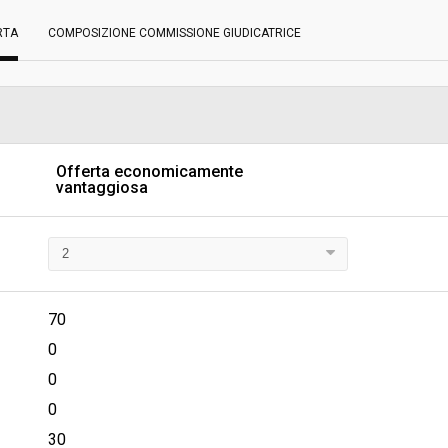
RTA
COMPOSIZIONE COMMISSIONE GIUDICATRICE
Scelta del contraente:
sa
Valore stimato della procedura:
 SUPPORTO TECNICO AMMINISTRATIVO
 FARMACI, DIAGNOSTICI E
I
Offerta economicamente
vantaggiosa
70
0
0
0
30