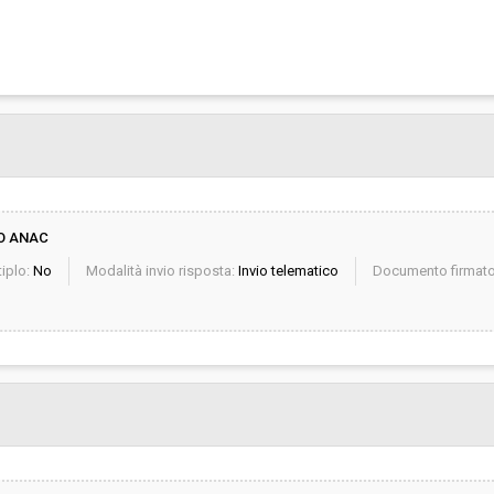
O ANAC
iplo:
No
Modalità invio risposta:
Invio telematico
Documento firmato 