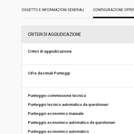
OGGETTO E INFORMAZIONI GENERALI
Data pubblicazione:
CONFIGURAZIONE OFFE
19/06/2018 11:31
Svolgimento:
Gara in busta chiu
CRITERI DI AGGIUDICAZIONE
Responsabile attuale:
ESTAR - ENTE DI
REGIONALE - AREA
DISPOSITIVI MEDIC
Criteri di aggiudicazione
Cifre decimali Punteggi
Punteggio commissione tecnica
Punteggio tecnico automatico da questionari
Punteggio economico manuale
Punteggio economico automatico da questionari
Punteggio economico automatico