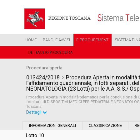
HOME
BANDI E AVVISI
E-PROCUREMENT
SISTEMA DIN
DETTAGLIO PROCEDURA
Procedura aperta
013424/2018
Procedura Aperta in modalità 
l’affidamento quadriennale, in lotti separati, 
NEONATOLOGIA (23 Lotti) per le A.A. S.S./ Osp
Procedura Aperta in modalità telematica per la conclusione di Co
fornitura di DISPOSITIVI MEDICI PER PEDIATRIA E NEONATOLOGIA (
Toscana
Dettagli
Settore:
Ordinario
INFORMAZIONI GENERALI
CLASSIFICAZIONE
RE
Tipo di contratto:
Forniture
Lotto 10