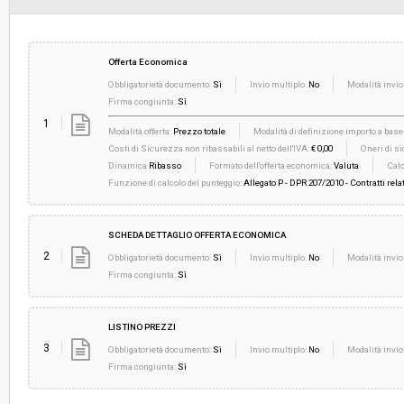
Offerta Economica
Obbligatorietà documento:
Sì
Invio multiplo:
No
Modalità invio
Firma congiunta:
Sì
1
Modalità offerta:
Prezzo totale
Modalità di definizione importo a base 
Costi di Sicurezza non ribassabili al netto dell'IVA:
€ 0,00
Oneri di si
Dinamica
Ribasso
Formato dell'offerta economica:
Valuta
Calc
Funzione di calcolo del punteggio:
Allegato P - DPR 207/2010 - Contratti relat
SCHEDA DETTAGLIO OFFERTA ECONOMICA
2
Obbligatorietà documento:
Sì
Invio multiplo:
No
Modalità invio
Firma congiunta:
Sì
LISTINO PREZZI
3
Obbligatorietà documento:
Sì
Invio multiplo:
No
Modalità invio
Firma congiunta:
Sì