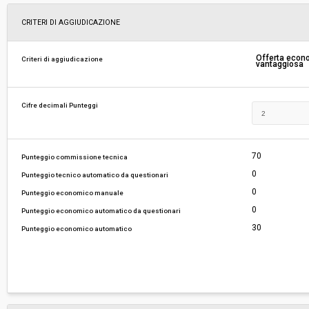
Svolgimento:
Gara in busta chiusa
CRITERI DI AGGIUDICAZIONE
Responsabile attuale:
ESTAR - ENTE DI SUPPORTO TECNICO AMMINI
Offerta eco
Criteri di aggiudicazione
vantaggiosa
REGIONALE - AREA FARMACI, DIAGNOSTICI E 
MEDICI
Cifre decimali Punteggi
70
Punteggio commissione tecnica
0
Punteggio tecnico automatico da questionari
0
Punteggio economico manuale
0
Punteggio economico automatico da questionari
30
Punteggio economico automatico