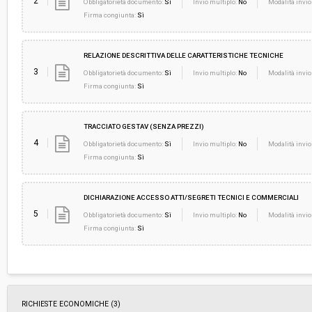
2
Obbligatorietà documento:
Sì
Invio multiplo:
No
Modalità invio
Firma congiunta:
Sì
RELAZIONE DESCRITTIVA DELLE CARATTERISTICHE TECNICHE
3
Obbligatorietà documento:
Sì
Invio multiplo:
No
Modalità invio
Firma congiunta:
Sì
TRACCIATO GESTAV (SENZA PREZZI)
4
Obbligatorietà documento:
Sì
Invio multiplo:
No
Modalità invio
Firma congiunta:
Sì
DICHIARAZIONE ACCESSO ATTI/SEGRETI TECNICI E COMMERCIALI
5
Obbligatorietà documento:
Sì
Invio multiplo:
No
Modalità invio
Firma congiunta:
Sì
RICHIESTE ECONOMICHE
(3)