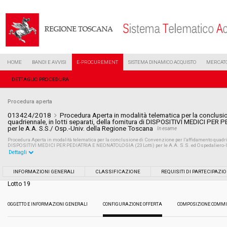
HOME
BANDI E AVVISI
E-PROCUREMENT
SISTEMA DINAMICO ACQUISTO
MERCATO
DETTAGLIO PROCEDURA
Procedura aperta
013424/2018
Procedura Aperta in modalità telematica per la conclusi
quadriennale, in lotti separati, della fornitura di DISPOSITIVI MEDICI P
per le A.A. S.S./ Osp.-Univ. della Regione Toscana
In esame
Procedura Aperta in modalità telematica per la conclusione di Convenzione per l’affidamento quadrienn
DISPOSITIVI MEDICI PER PEDIATRIA E NEONATOLOGIA (23 Lotti) per le A.A. S.S. ed Ospedaliero-U
Dettagli
Settore:
Ordinario
INFORMAZIONI GENERALI
CLASSIFICAZIONE
REQUISITI DI PARTECIPAZI
Lotto 19
Tipo di contratto:
Forniture
OGGETTO E INFORMAZIONI GENERALI
CONFIGURAZIONE OFFERTA
COMPOSIZIONE COMMI
Data pubblicazione:
19/06/2018 11:31