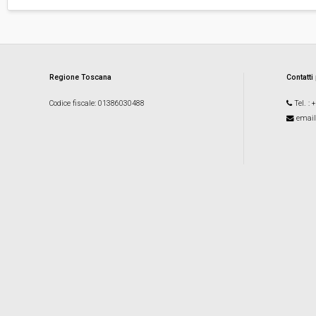
Regione Toscana
Contatti
Codice fiscale
: 01386030488
Tel.
: 
email