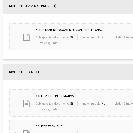
RICHIESTE AMMINISTRATIVE
(1)
ATTESTAZIONE PAGAMENTO CONTRIBUTO ANAC
1
Obbligatorietà documento:
Sì
Invio multiplo:
No
Modalità invio
Firma congiunta:
Sì
RICHIESTE TECNICHE
(5)
SCHEDA TIPO INFORMATIVA
1
Obbligatorietà documento:
Sì
Invio multiplo:
No
Modalità invio
Firma congiunta:
Sì
SCHEDE TECNICHE