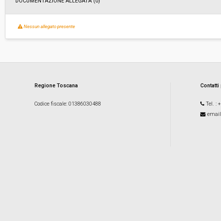
DOCUMENTAZIONE ALLEGATA (0)
Nessun allegato presente
Regione Toscana
Contatti
Codice fiscale
: 01386030488
Tel.
: 
email