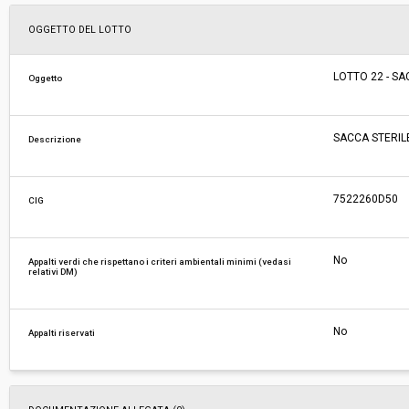
Svolgimento:
Gara in busta chiusa
OGGETTO DEL LOTTO
Responsabile attuale:
ESTAR - ENTE DI SUPPORTO TECNICO AMMINI
LOTTO 22 - S
Oggetto
REGIONALE - AREA FARMACI, DIAGNOSTICI E 
MEDICI
SACCA STERIL
Descrizione
7522260D50
CIG
No
Appalti verdi che rispettano i criteri ambientali minimi (vedasi
relativi DM)
No
Appalti riservati