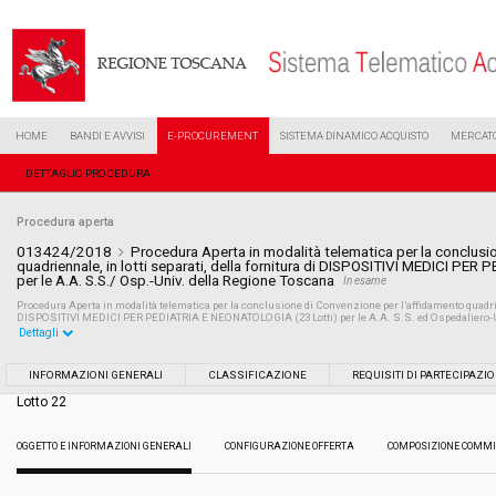
HOME
BANDI E AVVISI
E-PROCUREMENT
SISTEMA DINAMICO ACQUISTO
MERCATO
DETTAGLIO PROCEDURA
Procedura aperta
013424/2018
Procedura Aperta in modalità telematica per la conclusi
quadriennale, in lotti separati, della fornitura di DISPOSITIVI MEDICI P
per le A.A. S.S./ Osp.-Univ. della Regione Toscana
In esame
Procedura Aperta in modalità telematica per la conclusione di Convenzione per l’affidamento quadrienn
DISPOSITIVI MEDICI PER PEDIATRIA E NEONATOLOGIA (23 Lotti) per le A.A. S.S. ed Ospedaliero-U
Dettagli
Settore:
Ordinario
INFORMAZIONI GENERALI
CLASSIFICAZIONE
REQUISITI DI PARTECIPAZI
Lotto 22
Tipo di contratto:
Forniture
OGGETTO E INFORMAZIONI GENERALI
CONFIGURAZIONE OFFERTA
COMPOSIZIONE COMMI
Data pubblicazione:
19/06/2018 11:31