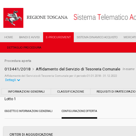
HOME
BANDI E AVVISI
E-PROCUREMENT
SISTEMA DINAMICO ACQUISTO
MERCATO
DETTAGLIO PROCEDURA
Procedura aperta
013441/2018
Affidamento del Servizio di Tesoreria Comunale
In esame
Affidamento del Servizio di Tesoreria Comunale per il periodo 01.01.2018 - 31.12.2022
Dettagli
Settore:
Ordinario
INFORMAZIONI GENERALI
CLASSIFICAZIONE
REQUISITI DI PARTECIPAZI
Lotto 1
Tipo di contratto:
Servizi
OGGETTO E INFORMAZIONI GENERALI
CONFIGURAZIONE OFFERTA
Data pubblicazione:
20/06/2018 14:07
Svolgimento:
Gara in busta chiusa
CRITERI DI AGGIUDICAZIONE