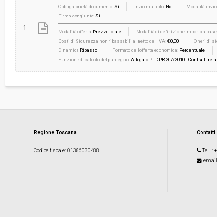
Obbligatorietà documento:
Sì
Invio multiplo:
No
Modalità invio
Firma congiunta:
Sì
1
Modalità offerta:
Prezzo totale
Modalità di definizione importo a base 
Costi di Sicurezza non ribassabili al netto dell'IVA:
€ 0,00
Oneri di si
Dinamica
Ribasso
Formato dell'offerta economica:
Percentuale
Funzione di calcolo del punteggio:
Allegato P - DPR 207/2010 - Contratti relat
Regione Toscana
Contatti
Codice fiscale
: 01386030488
Tel.
: 
email