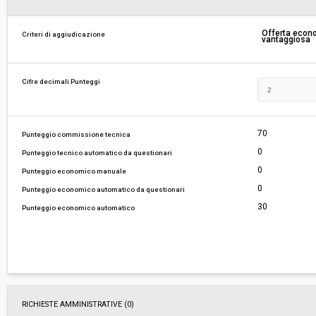
Responsabile attuale:
COMUNE DI RIPARBELLA - Area Contabile
Offerta eco
Criteri di aggiudicazione
vantaggiosa
Cifre decimali Punteggi
70
Punteggio commissione tecnica
0
Punteggio tecnico automatico da questionari
0
Punteggio economico manuale
0
Punteggio economico automatico da questionari
30
Punteggio economico automatico
RICHIESTE AMMINISTRATIVE
(0)