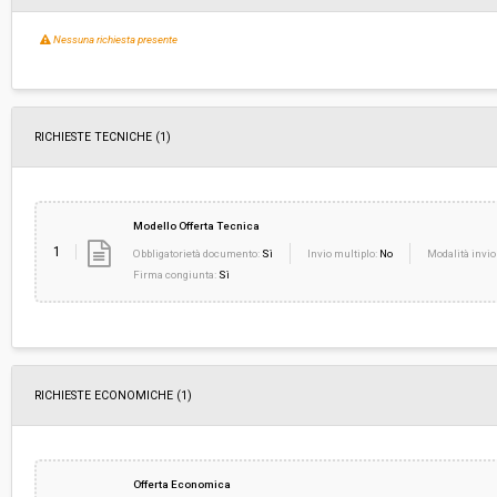
Nessuna richiesta presente
RICHIESTE TECNICHE
(1)
Modello Offerta Tecnica
1
Obbligatorietà documento:
Sì
Invio multiplo:
No
Modalità invio
Firma congiunta:
Sì
RICHIESTE ECONOMICHE
(1)
Offerta Economica