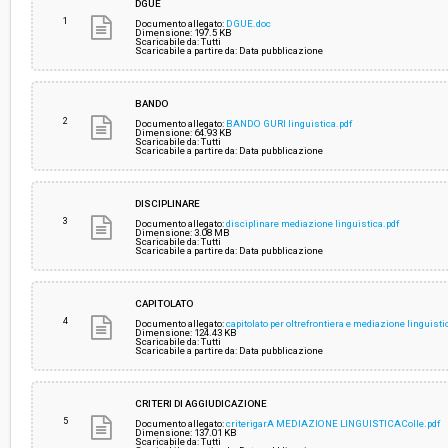
DGUE
1
Documento allegato:
DGUE.doc
Dimensione: 197.5 KB
Scaricabile da: Tutti
Responsabile attuale:
COMUNE DI LIVORNO - Ufficio Gare e Contratti
Scaricabile a partire da: Data pubblicazione
BANDO
2
Documento allegato:
BANDO GURI linguistica.pdf
Dimensione: 64.93 KB
Scaricabile da: Tutti
Scaricabile a partire da: Data pubblicazione
DISCIPLINARE
3
Documento allegato:
disciplinare mediazione linguistica.pdf
Dimensione: 3.08 MB
Scaricabile da: Tutti
Scaricabile a partire da: Data pubblicazione
CAPITOLATO
4
Documento allegato:
capitolato per oltrefrontiera e mediazione linguist
Dimensione: 124.43 KB
Scaricabile da: Tutti
Scaricabile a partire da: Data pubblicazione
CRITERI DI AGGIUDICAZIONE
5
Documento allegato:
criterigarA MEDIAZIONE LINGUISTICAColle.pdf
Dimensione: 137.01 KB
Scaricabile da: Tutti