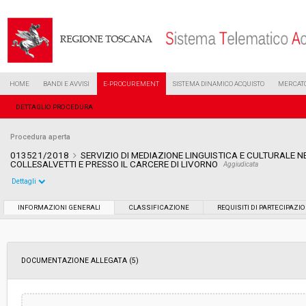
HOME
BANDI E AVVISI
E-PROCUREMENT
SISTEMA DINAMICO ACQUISTO
MERCATO
DETTAGLIO PROCEDURA
Procedura aperta
013521/2018
SERVIZIO DI MEDIAZIONE LINGUISTICA E CULTURALE NE
COLLESALVETTI E PRESSO IL CARCERE DI LIVORNO
Aggiudicata
Dettagli
Settore:
Ordinario
INFORMAZIONI GENERALI
CLASSIFICAZIONE
REQUISITI DI PARTECIPAZI
Tipo di contratto:
Servizi
DOCUMENTAZIONE ALLEGATA (5)
Data pubblicazione:
19/06/2018 11:27
Svolgimento:
Gara in busta chiusa