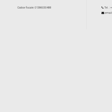
Codice fiscale
: 01386030488
Tel.
: 
email