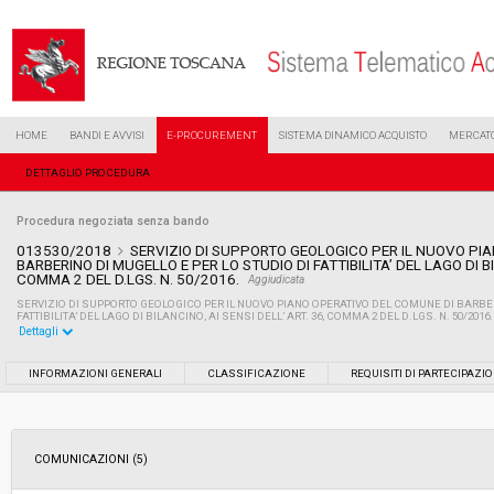
HOME
BANDI E AVVISI
E-PROCUREMENT
SISTEMA DINAMICO ACQUISTO
MERCATO
DETTAGLIO PROCEDURA
Procedura negoziata senza bando
013530/2018
SERVIZIO DI SUPPORTO GEOLOGICO PER IL NUOVO PI
BARBERINO DI MUGELLO E PER LO STUDIO DI FATTIBILITA’ DEL LAGO DI BIL
COMMA 2 DEL D.LGS. N. 50/2016.
Aggiudicata
SERVIZIO DI SUPPORTO GEOLOGICO PER IL NUOVO PIANO OPERATIVO DEL COMUNE DI BARBER
FATTIBILITA’ DEL LAGO DI BILANCINO, AI SENSI DELL’ ART. 36, COMMA 2 DEL D.LGS. N. 50/2016.
Dettagli
Settore:
Ordinario
INFORMAZIONI GENERALI
CLASSIFICAZIONE
REQUISITI DI PARTECIPAZI
Tipo di contratto:
Servizi
COMUNICAZIONI (5)
Data pubblicazione:
20/06/2018 08:55