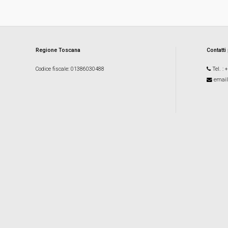
Regione Toscana
Contatti
Codice fiscale
: 01386030488
Tel.
: 
email