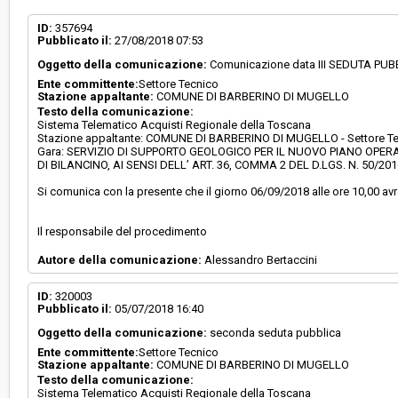
Svolgimento:
Gara in busta chiusa
ID:
357694
Pubblicato il:
27/08/2018 07:53
Oggetto della comunicazione:
Comunicazione data III SEDUTA PU
Responsabile attuale:
COMUNE DI BARBERINO DI MUGELLO - Settore 
Ente committente:
Settore Tecnico
Stazione appaltante:
COMUNE DI BARBERINO DI MUGELLO
Testo della comunicazione:
Sistema Telematico Acquisti Regionale della Toscana
Stazione appaltante: COMUNE DI BARBERINO DI MUGELLO - Settore T
Gara: SERVIZIO DI SUPPORTO GEOLOGICO PER IL NUOVO PIANO OPERA
DI BILANCINO, AI SENSI DELL’ ART. 36, COMMA 2 DEL D.LGS. N. 50/201
Si comunica con la presente che il giorno 06/09/2018 alle ore 10,00 avrà
Il responsabile del procedimento
Autore della comunicazione:
Alessandro Bertaccini
ID:
320003
Pubblicato il:
05/07/2018 16:40
Oggetto della comunicazione:
seconda seduta pubblica
Ente committente:
Settore Tecnico
Stazione appaltante:
COMUNE DI BARBERINO DI MUGELLO
Testo della comunicazione:
Sistema Telematico Acquisti Regionale della Toscana