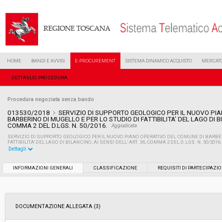
HOME
BANDI E AVVISI
E-PROCUREMENT
SISTEMA DINAMICO ACQUISTO
MERCATO
DETTAGLIO PROCEDURA
Procedura negoziata senza bando
013530/2018
SERVIZIO DI SUPPORTO GEOLOGICO PER IL NUOVO PI
BARBERINO DI MUGELLO E PER LO STUDIO DI FATTIBILITA’ DEL LAGO DI BIL
COMMA 2 DEL D.LGS. N. 50/2016.
Aggiudicata
SERVIZIO DI SUPPORTO GEOLOGICO PER IL NUOVO PIANO OPERATIVO DEL COMUNE DI BARBER
FATTIBILITA’ DEL LAGO DI BILANCINO, AI SENSI DELL’ ART. 36, COMMA 2 DEL D.LGS. N. 50/2016.
Dettagli
Settore:
Ordinario
INFORMAZIONI GENERALI
CLASSIFICAZIONE
REQUISITI DI PARTECIPAZI
Tipo di contratto:
Servizi
DOCUMENTAZIONE ALLEGATA (3)
Data pubblicazione:
20/06/2018 08:55