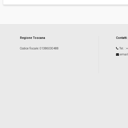
Regione Toscana
Contatti
Codice fiscale
: 01386030488
Tel.
: 
email