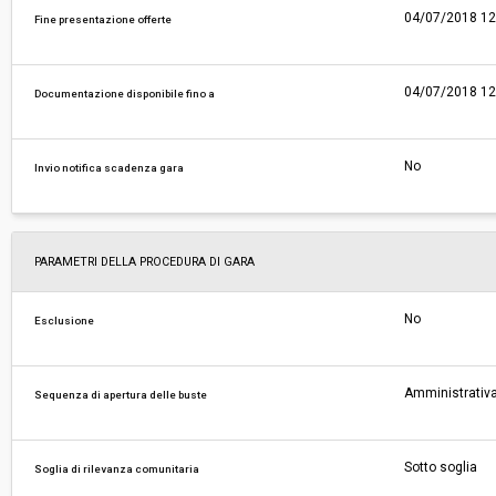
04/07/2018 12
Fine presentazione offerte
04/07/2018 12
Documentazione disponibile fino a
No
Invio notifica scadenza gara
PARAMETRI DELLA PROCEDURA DI GARA
No
Esclusione
Amministrativa
Sequenza di apertura delle buste
Sotto soglia
Soglia di rilevanza comunitaria