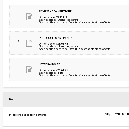
Svolgimento:
Gara in busta chiusa
SCHEMA CONVENZIONE
1
Dimensione: 49.43 KB
Scaricabile da: Utenti registrati
Scaricabile a partire da: Data inizio presentazione offerte
Responsabile attuale:
COMUNE DI BARBERINO DI MUGELLO - Settore 
PROTOCOLLO ANTIMAFIA
2
Dimensione: 728.61 KB
Scaricabile da: Utenti registrati
Scaricabile a partire da: Data inizio presentazione offerte
LETTERA INVITO
3
Dimensione: 224.64 KB
Scaricabile da: Tutti
Scaricabile a partire da: Data inizio presentazione offerte
DATE
20/06/2018 10
Inizio presentazione offerte