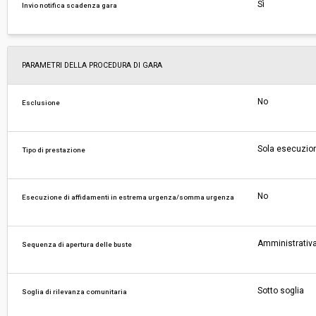
Sì
Invio notifica scadenza gara
PARAMETRI DELLA PROCEDURA DI GARA
No
Esclusione
Sola esecuzio
Tipo di prestazione
No
Esecuzione di affidamenti in estrema urgenza/somma urgenza
Amministrativa
Sequenza di apertura delle buste
Sotto soglia
Soglia di rilevanza comunitaria