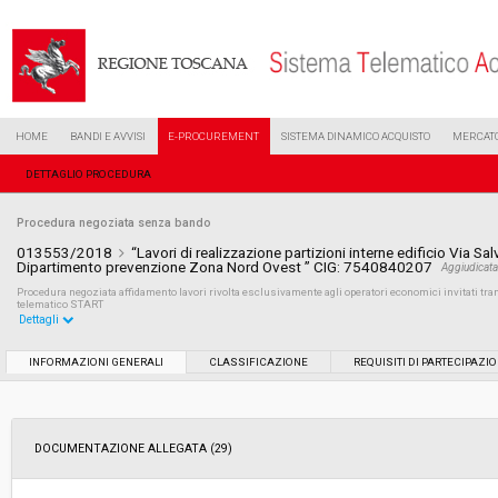
HOME
BANDI E AVVISI
E-PROCUREMENT
SISTEMA DINAMICO ACQUISTO
MERCATO
DETTAGLIO PROCEDURA
Procedura negoziata senza bando
013553/2018
“Lavori di realizzazione partizioni interne edificio Via Sal
Dipartimento prevenzione Zona Nord Ovest ” CIG: 7540840207
Aggiudicat
Procedura negoziata affidamento lavori rivolta esclusivamente agli operatori economici invitati 
telematico START
Dettagli
Settore:
Ordinario
INFORMAZIONI GENERALI
CLASSIFICAZIONE
REQUISITI DI PARTECIPAZI
Tipo di contratto:
Lavori
DOCUMENTAZIONE ALLEGATA (29)
Data pubblicazione:
19/06/2018 16:55