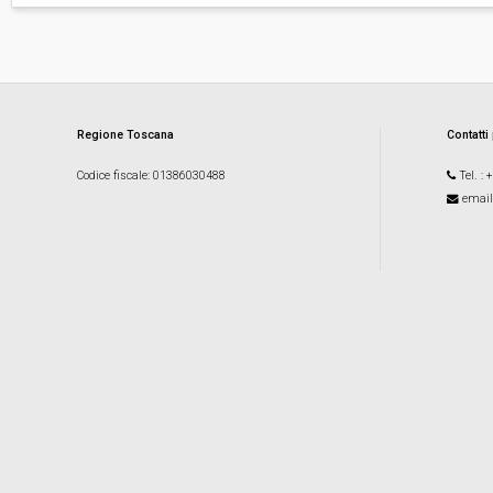
Regione Toscana
Contatti
Codice fiscale
: 01386030488
Tel.
: 
email