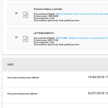
Schema lettera contratto
28
Documento allegato:
lettera contratto lavori via salvanti_firma stazio
Dimensione: 146.06 KB
Scaricabile da: Tutti
Scaricabile a partire da: Data pubblicazione
LETTERA D'INVITO
29
Documento allegato:
2018-75988 - lettera invito_lavori via salvanti pro
Dimensione: 342.01 KB
Scaricabile da: Tutti
Scaricabile a partire da: Data pubblicazione
DATE
19/06/2018 17
Inizio presentazione offerte
02/07/2018 12
Fine presentazione offerte