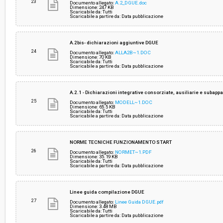
23
Documento allegato:
A.2_DGUE.doc
Dimensione: 247 KB
Scaricabile da: Tutti
Scaricabile a partire da: Data pubblicazione
A.2bis- dichiarazioni aggiuntive DGUE
24
Documento allegato:
ALLA2B~1.DOC
Dimensione: 70 KB
Scaricabile da: Tutti
Scaricabile a partire da: Data pubblicazione
A.2.1 - Dichiarazioni integrative consorziate, ausiliarie e subappa
25
Documento allegato:
MODELL~1.DOC
Dimensione: 65.5 KB
Scaricabile da: Tutti
Scaricabile a partire da: Data pubblicazione
NORME TECNICHE FUNZIONAMENTO START
26
Documento allegato:
NORMET~1.PDF
Dimensione: 35.19 KB
Scaricabile da: Tutti
Scaricabile a partire da: Data pubblicazione
Linee guida compilazione DGUE
27
Documento allegato:
Linee Guida DGUE.pdf
Dimensione: 3.48 MB
Scaricabile da: Tutti
Scaricabile a partire da: Data pubblicazione