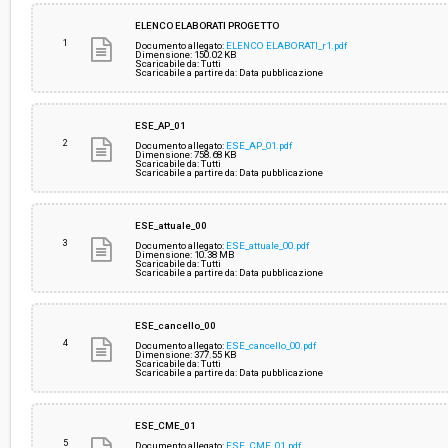
Svolgimento:
Gara in busta chiusa
ELENCO ELABORATI PROGETTO
1
Documento allegato:
ELENCO ELABORATI_r1.pdf
Dimensione: 150.02 KB
Scaricabile da: Tutti
Responsabile attuale:
AZIENDA USL TOSCANA CENTRO - SOC APPALT
Scaricabile a partire da: Data pubblicazione
SUPPORTO AMMINISTRATIVO
ESE_AP_01
2
Documento allegato:
ESE_AP_01.pdf
Dimensione: 758.68 KB
Scaricabile da: Tutti
Scaricabile a partire da: Data pubblicazione
ESE_attuale_00
3
Documento allegato:
ESE_attuale_00.pdf
Dimensione: 10.38 MB
Scaricabile da: Tutti
Scaricabile a partire da: Data pubblicazione
ESE_cancello_00
4
Documento allegato:
ESE_cancello_00.pdf
Dimensione: 377.55 KB
Scaricabile da: Tutti
Scaricabile a partire da: Data pubblicazione
ESE_CME_01
5
Documento allegato:
ESE_CME_01.pdf