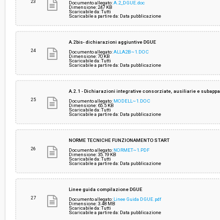
23
Documento allegato:
A.2_DGUE.doc
Dimensione: 247 KB
Scaricabile da: Tutti
Scaricabile a partire da: Data pubblicazione
A.2bis- dichiarazioni aggiuntive DGUE
24
Documento allegato:
ALLA2B~1.DOC
Dimensione: 70 KB
Scaricabile da: Tutti
Scaricabile a partire da: Data pubblicazione
A.2.1 - Dichiarazioni integrative consorziate, ausiliarie e subappa
25
Documento allegato:
MODELL~1.DOC
Dimensione: 65.5 KB
Scaricabile da: Tutti
Scaricabile a partire da: Data pubblicazione
NORME TECNICHE FUNZIONAMENTO START
26
Documento allegato:
NORMET~1.PDF
Dimensione: 35.19 KB
Scaricabile da: Tutti
Scaricabile a partire da: Data pubblicazione
Linee guida compilazione DGUE
27
Documento allegato:
Linee Guida DGUE.pdf
Dimensione: 3.48 MB
Scaricabile da: Tutti
Scaricabile a partire da: Data pubblicazione