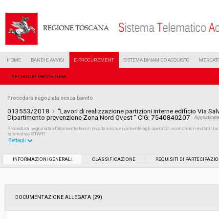
HOME
BANDI E AVVISI
E-PROCUREMENT
SISTEMA DINAMICO ACQUISTO
MERCATO
DETTAGLIO PROCEDURA
Procedura negoziata senza bando
013553/2018
“Lavori di realizzazione partizioni interne edificio Via Sal
Dipartimento prevenzione Zona Nord Ovest ” CIG: 7540840207
Aggiudicat
Procedura negoziata affidamento lavori rivolta esclusivamente agli operatori economici invitati 
telematico START
Dettagli
Settore:
Ordinario
INFORMAZIONI GENERALI
CLASSIFICAZIONE
REQUISITI DI PARTECIPAZI
Tipo di contratto:
Lavori
DOCUMENTAZIONE ALLEGATA (29)
Data pubblicazione:
19/06/2018 16:55