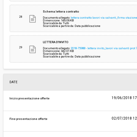
Schema lettera contratto
28
Documento allegato:
lettera contratto lavori via salvanti_firma stazio
Dimensione: 146.06 KB
Scaricabile da: Tutti
Scaricabile a partire da: Data pubblicazione
LETTERA D'INVITO
29
Documento allegato:
2018-75988 - lettera invito_lavori via salvanti pro
Dimensione: 342.01 KB
Scaricabile da: Tutti
Scaricabile a partire da: Data pubblicazione
DATE
19/06/2018 17
Inizio presentazione offerte
02/07/2018 12
Fine presentazione offerte