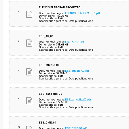
Svolgimento:
Gara in busta chiusa
ELENCO ELABORATI PROGETTO
1
Documento allegato:
ELENCO ELABORATI_r1.pdf
Dimensione: 150.02 KB
Scaricabile da: Tutti
Responsabile attuale:
AZIENDA USL TOSCANA CENTRO - SOC APPALT
Scaricabile a partire da: Data pubblicazione
SUPPORTO AMMINISTRATIVO
ESE_AP_01
2
Documento allegato:
ESE_AP_01.pdf
Dimensione: 758.68 KB
Scaricabile da: Tutti
Scaricabile a partire da: Data pubblicazione
ESE_attuale_00
3
Documento allegato:
ESE_attuale_00.pdf
Dimensione: 10.38 MB
Scaricabile da: Tutti
Scaricabile a partire da: Data pubblicazione
ESE_cancello_00
4
Documento allegato:
ESE_cancello_00.pdf
Dimensione: 377.55 KB
Scaricabile da: Tutti
Scaricabile a partire da: Data pubblicazione
ESE_CME_01
5
Documento allegato:
ESE_CME_01.pdf