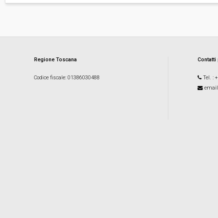
Regione Toscana
Contatti
Codice fiscale
: 01386030488
Tel.
: 
email