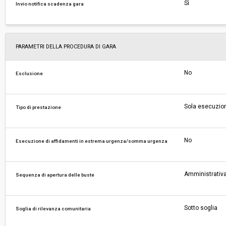
Sì
Invio notifica scadenza gara
PARAMETRI DELLA PROCEDURA DI GARA
No
Esclusione
Sola esecuzio
Tipo di prestazione
No
Esecuzione di affidamenti in estrema urgenza/somma urgenza
Amministrativa
Sequenza di apertura delle buste
Sotto soglia
Soglia di rilevanza comunitaria