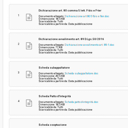
Svolgimento:
Gara in busta chiusa
Dichiarazione art. 80 comma 5 lett. F-bis e F-ter
1
Documento allegato:
Dichiarazione art 80 5 fbis e fter.doc
Dimensione: 18.5 KB
Scaricabile da: Tutti
Responsabile attuale:
COMUNE DI MASSAROSA - SERVIZIO GARE, CO
Scaricabile a partire da: Data pubblicazione
ACQUISTI
Dichiarazione avvalimento art. 89 D.Lgs.50/2016
2
Documento allegato:
Dichiarazione avvalimento art. 89-1.doc
Dimensione: 71 KB
Scaricabile da: Tutti
Scaricabile a partire da: Data pubblicazione
Scheda subappaltatore
3
Documento allegato:
Scheda subappaltatore.doc
Dimensione: 49.5 KB
Scaricabile da: Tutti
Scaricabile a partire da: Data pubblicazione
Scheda Patto d'Integrità
4
Documento allegato:
Scheda patto dintegrità.doc
Dimensione: 18.5 KB
Scaricabile da: Tutti
Scaricabile a partire da: Data pubblicazione
Scheda cooptazione