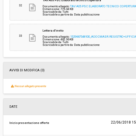
TAV A05 PSC Elaborato tecnico copertura
32
Documento allegato:
TAV A05 PSC ELABORATO TECNICO COPERTURA
Dimensione: 776.34 KB
Scaricabile da: Tutti
Scaricabile a partire da: Data pubblicazione
Lettera d'invito
33
Documento allegato:
1529667548100_AOOCMASR.REGISTRO+UFFICIAL
Dimensione: 462.36 KB
Scaricabile da: Tutti
Scaricabile a partire da: Data pubblicazione
AVVISI DI MODIFICA (0)
Nessun allegato presente
DATE
22/06/2018 15
Inizio presentazione offerte