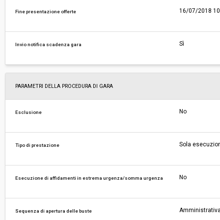
16/07/2018 10
Fine presentazione offerte
Sì
Invio notifica scadenza gara
PARAMETRI DELLA PROCEDURA DI GARA
No
Esclusione
Sola esecuzio
Tipo di prestazione
No
Esecuzione di affidamenti in estrema urgenza/somma urgenza
Amministrativa
Sequenza di apertura delle buste