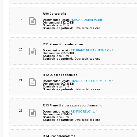
R 08 Cartografia
19
Documento allegato:
R08 CARTOGRAFIA.pdf
Dimensione: 312.65 KB
Scaricabile da: Tutti
Scaricabile a partire da: Data pubblicazione
R 11 Piano di manutenzione
20
Documento allegato:
R11 PIANO DI MANUTENZIONE.pdf
Dimensione: 235.29 KB
Scaricabile da: Tutti
Scaricabile a partire da: Data pubblicazione
R 12 Quadro economico
21
Documento allegato:
R12 QUADRO ECONOMICO.pdf
Dimensione: 309.35 KB
Scaricabile da: Tutti
Scaricabile a partire da: Data pubblicazione
R 13 Piano di sicurezza e coordinamento
22
Documento allegato:
R13 PSC REV01.pdf
Dimensione: 7.36 MB
Scaricabile da: Tutti
Scaricabile a partire da: Data pubblicazione
R 14 Cronoprogramma