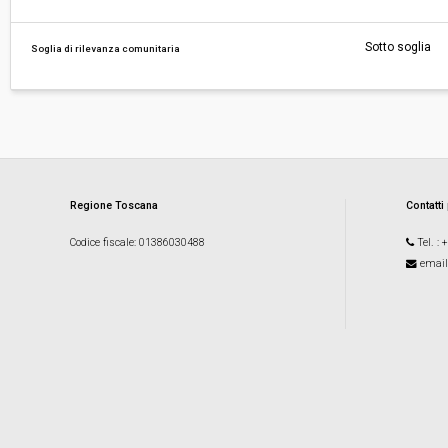
Sotto soglia
Soglia di rilevanza comunitaria
Regione Toscana
Contatti
Codice fiscale
: 01386030488
Tel.
: 
email