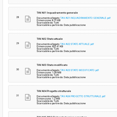
TAV A01 Inquadramento generale
28
Documento allegato:
TAV A01 INQUADRAMENTO GENERALE.pdf
Dimensione: 8.31 KB
Scaricabile da: Tutti
Scaricabile a partire da: Data pubblicazione
TAV A02 Stato attuale
29
Documento allegato:
TAV A02 STATO ATTUALE.pdf
Dimensione: 602.41 KB
Scaricabile da: Tutti
Scaricabile a partire da: Data pubblicazione
TAV A03 Stato modificato
30
Documento allegato:
TAV A03 STATO MODIFICATO.pdf
Dimensione: 1.04 MB
Scaricabile da: Tutti
Scaricabile a partire da: Data pubblicazione
TAV A04 Progetto strutturale
31
Documento allegato:
TAV A04 PROGETTO STRUTTURALE.pdf
Dimensione: 1.2 MB
Scaricabile da: Tutti
Scaricabile a partire da: Data pubblicazione