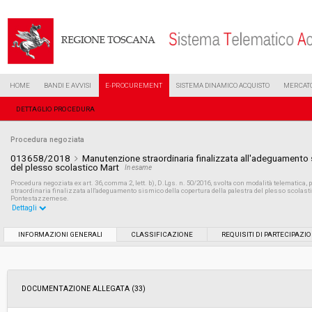
HOME
BANDI E AVVISI
E-PROCUREMENT
SISTEMA DINAMICO ACQUISTO
MERCATO
DETTAGLIO PROCEDURA
Procedura negoziata
013658/2018
Manutenzione straordinaria finalizzata all'adeguamento s
del plesso scolastico Mart
In esame
Procedura negoziata ex art. 36, comma 2, lett. b), D.Lgs. n. 50/2016, svolta con modalità telematica, 
straordinaria finalizzata all'adeguamento sismico della copertura della palestra del plesso scolasti
Pontestazzemese.
Dettagli
Settore:
Ordinario
INFORMAZIONI GENERALI
CLASSIFICAZIONE
REQUISITI DI PARTECIPAZI
Tipo di contratto:
Lavori
DOCUMENTAZIONE ALLEGATA (33)
Data pubblicazione:
22/06/2018 14:10