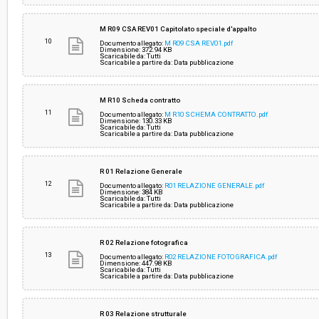
M R09 CSA REV01 Capitolato speciale d'appalto
10
Documento allegato:
M R09 CSA REV01.pdf
Dimensione: 372.94 KB
Scaricabile da: Tutti
Scaricabile a partire da: Data pubblicazione
M R10 Scheda contratto
11
Documento allegato:
M R10 SCHEMA CONTRATTO.pdf
Dimensione: 130.33 KB
Scaricabile da: Tutti
Scaricabile a partire da: Data pubblicazione
R 01 Relazione Generale
12
Documento allegato:
R01 RELAZIONE GENERALE.pdf
Dimensione: 384 KB
Scaricabile da: Tutti
Scaricabile a partire da: Data pubblicazione
R 02 Relazione fotografica
13
Documento allegato:
R02 RELAZIONE FOTOGRAFICA.pdf
Dimensione: 447.98 KB
Scaricabile da: Tutti
Scaricabile a partire da: Data pubblicazione
R 03 Relazione strutturale