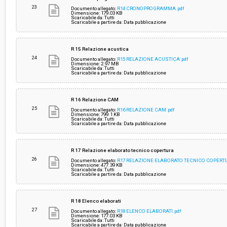
23
Documento allegato:
R14 CRONOPROGRAMMA.pdf
Dimensione: 179.03 KB
Scaricabile da: Tutti
Scaricabile a partire da: Data pubblicazione
R 15 Relazione acustica
24
Documento allegato:
R15 RELAZIONE ACUSTICA.pdf
Dimensione: 2.97 MB
Scaricabile da: Tutti
Scaricabile a partire da: Data pubblicazione
R 16 Relazione CAM
25
Documento allegato:
R16 RELAZIONE CAM.pdf
Dimensione: 799.1 KB
Scaricabile da: Tutti
Scaricabile a partire da: Data pubblicazione
R 17 Relazione elaborato tecnico copertura
26
Documento allegato:
R17 RELAZIONE ELABORATO TECNICO COPERTU
Dimensione: 477.39 KB
Scaricabile da: Tutti
Scaricabile a partire da: Data pubblicazione
R 18 Elenco elaborati
27
Documento allegato:
R18 ELENCO ELABORATI.pdf
Dimensione: 177.03 KB
Scaricabile da: Tutti
Scaricabile a partire da: Data pubblicazione