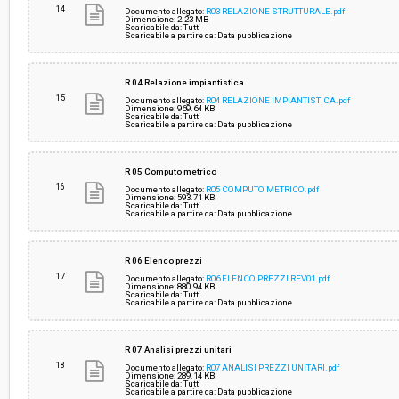
14
Documento allegato:
R03 RELAZIONE STRUTTURALE.pdf
Dimensione: 2.23 MB
Scaricabile da: Tutti
Scaricabile a partire da: Data pubblicazione
R 04 Relazione impiantistica
15
Documento allegato:
R04 RELAZIONE IMPIANTISTICA.pdf
Dimensione: 969.64 KB
Scaricabile da: Tutti
Scaricabile a partire da: Data pubblicazione
R 05 Computo metrico
16
Documento allegato:
R05 COMPUTO METRICO.pdf
Dimensione: 593.71 KB
Scaricabile da: Tutti
Scaricabile a partire da: Data pubblicazione
R 06 Elenco prezzi
17
Documento allegato:
R06 ELENCO PREZZI REV01.pdf
Dimensione: 880.94 KB
Scaricabile da: Tutti
Scaricabile a partire da: Data pubblicazione
R 07 Analisi prezzi unitari
18
Documento allegato:
R07 ANALISI PREZZI UNITARI.pdf
Dimensione: 289.14 KB
Scaricabile da: Tutti
Scaricabile a partire da: Data pubblicazione