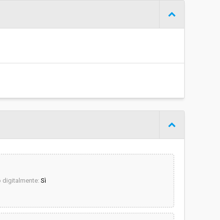
Procedura negoziata senza previa indizione di gara
€ 110.564,10
digitalmente:
Sì