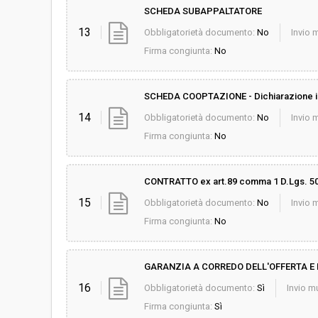
SCHEDA SUBAPPALTATORE
13
Obbligatorietà documento:
No
Invio m
Firma congiunta:
No
SCHEDA COOPTAZIONE - Dichiarazione 
14
Obbligatorietà documento:
No
Invio m
Firma congiunta:
No
CONTRATTO ex art.89 comma 1 D.Lgs. 50/2
15
Obbligatorietà documento:
No
Invio m
Firma congiunta:
No
GARANZIA A CORREDO DELL'OFFERTA E 
16
Obbligatorietà documento:
Sì
Invio mu
Firma congiunta:
Sì