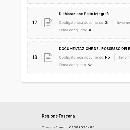
Dichiarazione Patto Integrità
17
Obbligatorietà documento:
Sì
Invio mu
Firma congiunta:
Sì
DOCUMENTAZIONE DEL POSSESSO DEI R
18
Obbligatorietà documento:
No
Invio m
Firma congiunta:
No
Regione Toscana
Codice fiscale
: 01386030488