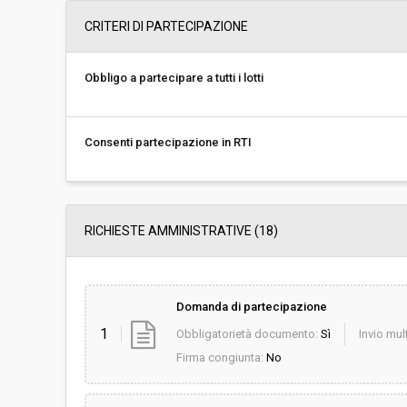
Data pubblicazione:
22/06/2018 14:10
CRITERI DI PARTECIPAZIONE
Svolgimento:
Gara in busta chiu
Obbligo a partecipare a tutti i lotti
Responsabile attuale:
COMUNE DI MASSA
E ACQUISTI
Consenti partecipazione in RTI
RICHIESTE AMMINISTRATIVE
(18)
Domanda di partecipazione
1
Obbligatorietà documento:
Sì
Invio mult
Firma congiunta:
No