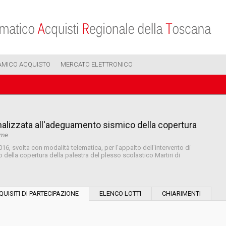
AMICO ACQUISTO
MERCATO ELETTRONICO
nalizzata all'adeguamento sismico della copertura
ame
016, svolta con modalità telematica, per l'appalto dell'intervento di
della copertura della palestra del plesso scolastico Martiri di
Modalità di esecuzione:
QUISITI DI PARTECIPAZIONE
ELENCO LOTTI
CHIARIMENTI
Modalità di realizzazione: