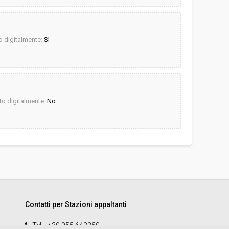
 digitalmente:
Sì
o digitalmente:
No
Contatti per Stazioni appaltanti
Tel.
: +39 055 642259