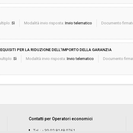
ltiplo:
Sì
Modalità invio risposta:
Invio telematico
Documento firmato
EQUISITI PER LA RIDUZIONE DELL'IMPORTO DELLA GARANZIA
ultiplo:
Sì
Modalità invio risposta:
Invio telematico
Documento firmat
Contatti per Operatori economici
Tel.
: +39 02 8148 0761