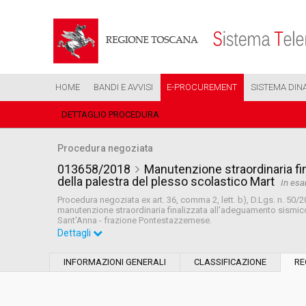
HOME
BANDI E AVVISI
E-PROCUREMENT
SISTEMA DIN
DETTAGLIO PROCEDURA
Procedura negoziata
013658/2018
Manutenzione straordinaria fi
della palestra del plesso scolastico Mart
In es
Procedura negoziata ex art. 36, comma 2, lett. b), D.Lgs. n. 50/2
manutenzione straordinaria finalizzata all'adeguamento sismico 
Sant'Anna - frazione Pontestazzemese.
Dettagli
Settore:
Ordinario
INFORMAZIONI GENERALI
CLASSIFICAZIONE
RE
Tipo di contratto:
Lavori