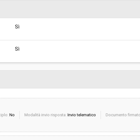
Scelta del contraente:
sa
Valore stimato della procedura:
Sì
ROSA - SERVIZIO GARE, CONTRATTI
Sì
iplo:
No
Modalità invio risposta:
Invio telematico
Documento firmato 