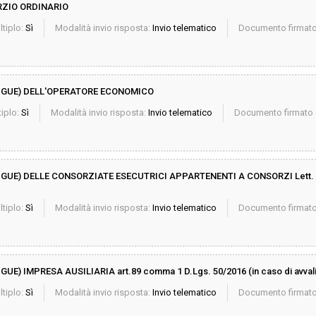
RZIO ORDINARIO
ltiplo:
Sì
Modalità invio risposta:
Invio telematico
Documento firmato 
DGUE) DELL'OPERATORE ECONOMICO
iplo:
Sì
Modalità invio risposta:
Invio telematico
Documento firmato d
E) DELLE CONSORZIATE ESECUTRICI APPARTENENTI A CONSORZI Lett. b)
ltiplo:
Sì
Modalità invio risposta:
Invio telematico
Documento firmato 
 IMPRESA AUSILIARIA art.89 comma 1 D.Lgs. 50/2016 (in caso di avval
ltiplo:
Sì
Modalità invio risposta:
Invio telematico
Documento firmato 