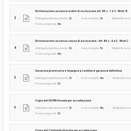
Dichiarazione assenza motivi di esclusione art. 80 c. 1 e 2 - Mod. B
3
Obbligatorietà documento:
Sì
Invio multiplo:
Sì
Modalità invio 
Firma congiunta:
No
Dichiarazione assenza cause di esclusione - Art. 80 c. 4 e 5 - Mod C
4
Obbligatorietà documento:
Sì
Invio multiplo:
Sì
Modalità invio 
Firma congiunta:
No
Garanzia provvisoria e impegno a costituire garanzia definitiva
5
Obbligatorietà documento:
Sì
Invio multiplo:
No
Modalità invio
Firma congiunta:
Sì
Copia del DUVRI firmata per accettazione
6
Obbligatorietà documento:
Sì
Invio multiplo:
No
Modalità invio
Firma congiunta:
Sì
Copia del Capitolato firmata per accettazione