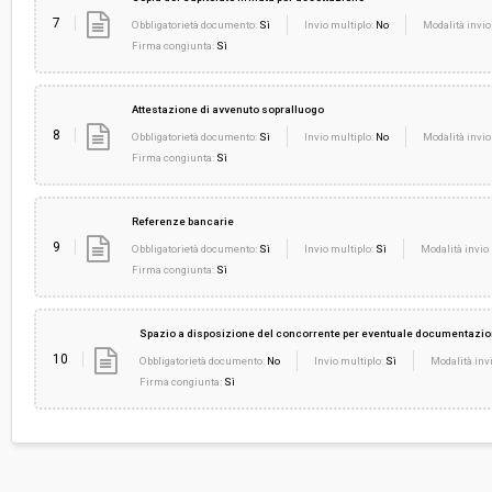
7
Obbligatorietà documento:
Sì
Invio multiplo:
No
Modalità invio
Firma congiunta:
Sì
Attestazione di avvenuto sopralluogo
8
Obbligatorietà documento:
Sì
Invio multiplo:
No
Modalità invio
Firma congiunta:
Sì
Referenze bancarie
9
Obbligatorietà documento:
Sì
Invio multiplo:
Sì
Modalità invio 
Firma congiunta:
Sì
Spazio a disposizione del concorrente per eventuale documentazio
10
Obbligatorietà documento:
No
Invio multiplo:
Sì
Modalità invi
Firma congiunta:
Sì