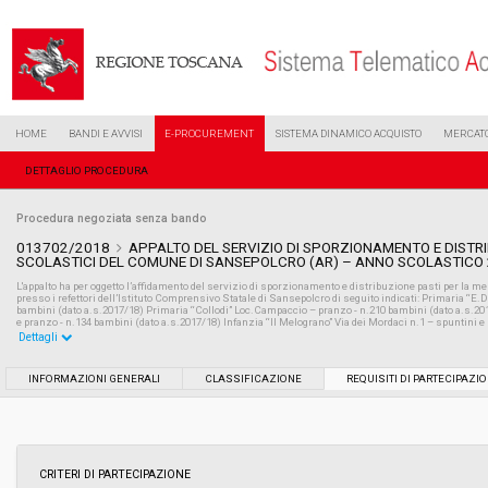
HOME
BANDI E AVVISI
E-PROCUREMENT
SISTEMA DINAMICO ACQUISTO
MERCATO
DETTAGLIO PROCEDURA
Procedura negoziata senza bando
013702/2018
APPALTO DEL SERVIZIO DI SPORZIONAMENTO E DISTRI
SCOLASTICI DEL COMUNE DI SANSEPOLCRO (AR) – ANNO SCOLASTICO
L'appalto ha per oggetto l’affidamento del servizio di sporzionamento e distribuzione pasti per la m
presso i refettori dell’Istituto Comprensivo Statale di Sansepolcro di seguito indicati: Primaria “E
bambini (dato a.s.2017/18) Primaria “Collodi” Loc.Campaccio – pranzo - n.210 bambini (dato a.s.201
e pranzo - n.134 bambini (dato a.s.2017/18) Infanzia “Il Melograno” Via dei Mordaci n.1 – spuntini e
Dettagli
Settore:
Ordinario
INFORMAZIONI GENERALI
CLASSIFICAZIONE
REQUISITI DI PARTECIPAZI
Tipo di contratto:
Servizi
Data pubblicazione:
21/06/2018 09:10
CRITERI DI PARTECIPAZIONE