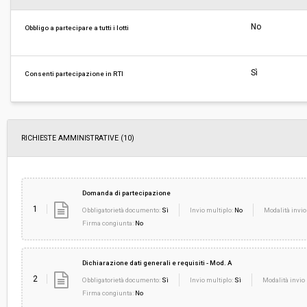
Svolgimento:
Gara in busta chiusa
No
Obbligo a partecipare a tutti i lotti
Responsabile attuale:
UNIONE MONTANA DEI COMUNI DELLA VALTI
TOSCANA - Ufficio Gare
Sì
Consenti partecipazione in RTI
RICHIESTE AMMINISTRATIVE
(10)
Domanda di partecipazione
1
Obbligatorietà documento:
Sì
Invio multiplo:
No
Modalità invio
Firma congiunta:
No
Dichiarazione dati generali e requisiti - Mod. A
2
Obbligatorietà documento:
Sì
Invio multiplo:
Sì
Modalità invio 
Firma congiunta:
No