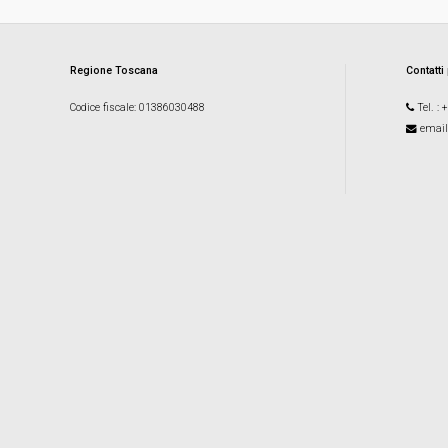
Regione Toscana
Contatti
Codice fiscale
: 01386030488
Tel.
: 
email