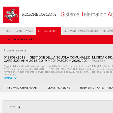
HOME
BANDI E AVVISI
E-PROCUREMENT
SISTEMA DINAMICO ACQUISTO
MERCATO
DETTAGLIO PROCEDURA
Procedura aperta
013803/2018
GESTIONE DELLA SCUOLA COMUNALE DI MUSICA C.F.D
CARDUCCI ANNI 2018/2019 – 2019/2020 – 2020/2021
Aggiudicata
Oggetto dell’appalto è il servizio di gestione della Scuola Comunale di Musica C.F.D.M.A. (Centro 
Arti) per gli anni scolastici 2018/2019 – 2019/2020 – 2020/2021.Si tratta di appalto di servizio con 
formazione” ricompreso tra i servizi dell’allegato IX al dlgs 50/2016 e ss.mm.ii. per i quali la sogl
iva esclusa.
Dettagli
Settore:
Ordinario
INFORMAZIONI GENERALI
CLASSIFICAZIONE
REQUISITI DI PARTECIPAZI
Tipo di contratto:
Servizi
LOTTI (1)
Data pubblicazione:
22/06/2018 11:30