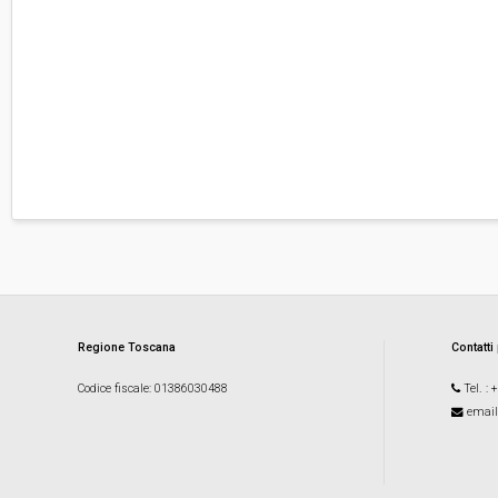
Regione Toscana
Contatti
Codice fiscale
: 01386030488
Tel.
: 
email