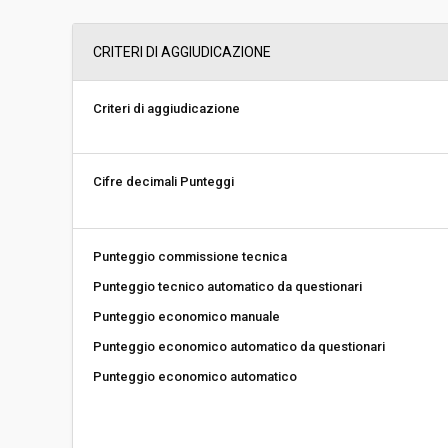
Svolgimento:
Gara in busta chiu
CRITERI DI AGGIUDICAZIONE
Responsabile attuale:
UNIONE COMUNI D
contratti/CUC
Criteri di aggiudicazione
Cifre decimali Punteggi
Punteggio commissione tecnica
Punteggio tecnico automatico da questionari
Punteggio economico manuale
Punteggio economico automatico da questionari
Punteggio economico automatico