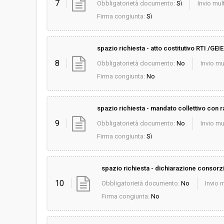
7
Obbligatorietà documento:
Sì
Invio mult
Firma congiunta:
Sì
spazio richiesta - atto costitutivo RTI /GEI
8
Obbligatorietà documento:
No
Invio mu
Firma congiunta:
No
spazio richiesta - mandato collettivo con r
9
Obbligatorietà documento:
No
Invio mu
Firma congiunta:
Sì
spazio richiesta - dichiarazione consorziati
10
Obbligatorietà documento:
No
Invio m
Firma congiunta:
No