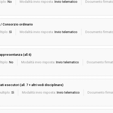
iplo:
No
Modalità invio risposta:
Invio telematico
Documento firmato 
E / Consorzio ordinario
ltiplo:
Sì
Modalità invio risposta:
Invio telematico
Documento firmato 
appresentanza (all.6)
ltiplo:
No
Modalità invio risposta:
Invio telematico
Documento firmato
 esecutori (all. 7 + altri vedi disciplinare)
ultiplo:
Sì
Modalità invio risposta:
Invio telematico
Documento firmat