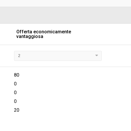
sa
Valore stimato della procedura:
ELL’EMPOLESE VALDELSA - Gare e
Offerta economicamente
vantaggiosa
80
0
0
0
20