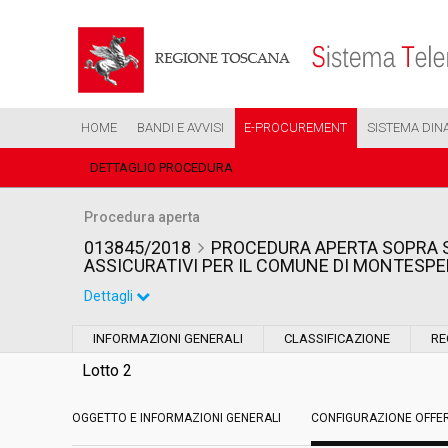
HOME
BANDI E AVVISI
E-PROCUREMENT
SISTEMA DIN
DETTAGLIO PROCEDURA
Procedura aperta
013845/2018
PROCEDURA APERTA SOPRA SO
ASSICURATIVI PER IL COMUNE DI MONTESPE
Dettagli
Settore:
Ordinario
INFORMAZIONI GENERALI
CLASSIFICAZIONE
RE
Tipo di contratto:
Servizi
Lotto 2
OGGETTO E INFORMAZIONI GENERALI
Data pubblicazione:
CONFIGURAZIONE OFFE
26/06/2018 17:48