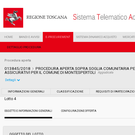
HOME
BANDI E AVVISI
E-PROCUREMENT
SISTEMA DINAMICO ACQUISTO
MERCATO
DETTAGLIO PROCEDURA
Procedura aperta
013845/2018
PROCEDURA APERTA SOPRA SOGLIA COMUNITARIA PER 
ASSICURATIVI PER IL COMUNE DI MONTESPERTOLI
Aggiudicata
Dettagli
Settore:
Ordinario
INFORMAZIONI GENERALI
CLASSIFICAZIONE
REQUISITI DI PARTECIPAZI
Lotto 4
Tipo di contratto:
Servizi
OGGETTO E INFORMAZIONI GENERALI
CONFIGURAZIONE OFFERTA
Data pubblicazione:
26/06/2018 17:48
Svolgimento:
Gara in busta chiusa
OGGETTO DEL LOTTO