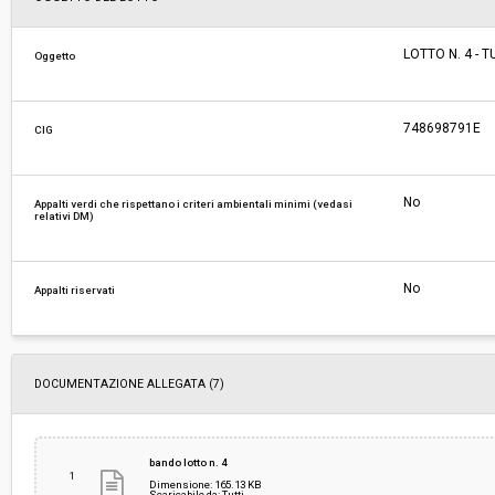
Responsabile attuale:
UNIONE COMUNI DELL’EMPOLESE VALDELSA - 
LOTTO N. 4 - 
Oggetto
contratti/CUC
748698791E
CIG
No
Appalti verdi che rispettano i criteri ambientali minimi (vedasi
relativi DM)
No
Appalti riservati
DOCUMENTAZIONE ALLEGATA (7)
bando lotto n. 4
1
Dimensione: 165.13 KB
Scaricabile da: Tutti