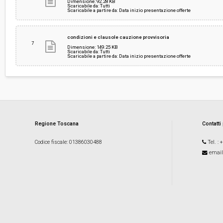
Dimensione: 92.28 KB
Scaricabile da: Tutti
Scaricabile a partire da: Data inizio presentazione offerte
condizioni e clausole cauzione provvisoria
7
Dimensione: 149.25 KB
Scaricabile da: Tutti
Scaricabile a partire da: Data inizio presentazione offerte
Regione Toscana
Contatti
Codice fiscale
: 01386030488
Tel.
: 
email