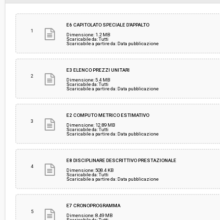
Svolgimento:
Gara in busta chiusa
E6 CAPITOLATO SPECIALE D'APPALTO
1
Dimensione: 1.2 MB
Scaricabile da: Tutti
Scaricabile a partire da: Data pubblicazione
Responsabile attuale:
UNIVERSITÀ DI PISA - Servizio gare e degli acqui
Direzione gare contratti e logistica
E3 ELENCO PREZZI UNITARI
2
Dimensione: 5.4 MB
Scaricabile da: Tutti
Scaricabile a partire da: Data pubblicazione
E2 COMPUTO METRICO ESTIMATIVO
3
Dimensione: 12.89 MB
Scaricabile da: Tutti
Scaricabile a partire da: Data pubblicazione
E8 DISCIPLINARE DESCRITTIVO PRESTAZIONALE
4
Dimensione: 508.4 KB
Scaricabile da: Tutti
Scaricabile a partire da: Data pubblicazione
E7 CRONOPROGRAMMA
5
Dimensione: 8.49 MB
Scaricabile da: Tutti