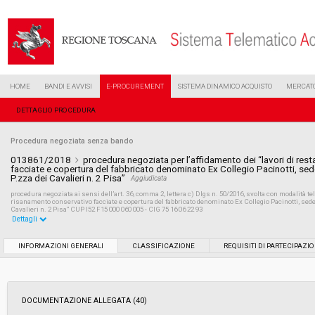
HOME
BANDI E AVVISI
E-PROCUREMENT
SISTEMA DINAMICO ACQUISTO
MERCATO
DETTAGLIO PROCEDURA
Procedura negoziata senza bando
013861/2018
procedura negoziata per l’affidamento dei “lavori di res
facciate e copertura del fabbricato denominato Ex Collegio Pacinotti, sed
P.zza dei Cavalieri n. 2 Pisa”
Aggiudicata
procedura negoziata ai sensi dell’art. 36, comma 2, lettera c) Dlgs n. 50/2016, svolta con modalità tel
risanamento conservativo facciate e copertura del fabbricato denominato Ex Collegio Pacinotti, sed
Cavalieri n. 2 Pisa” CUP I52 F15 000 060 005 - CIG 75 16 06 22 93
Dettagli
Settore:
Ordinario
INFORMAZIONI GENERALI
CLASSIFICAZIONE
REQUISITI DI PARTECIPAZI
Tipo di contratto:
Lavori
DOCUMENTAZIONE ALLEGATA (40)
Data pubblicazione:
27/06/2018 12:26