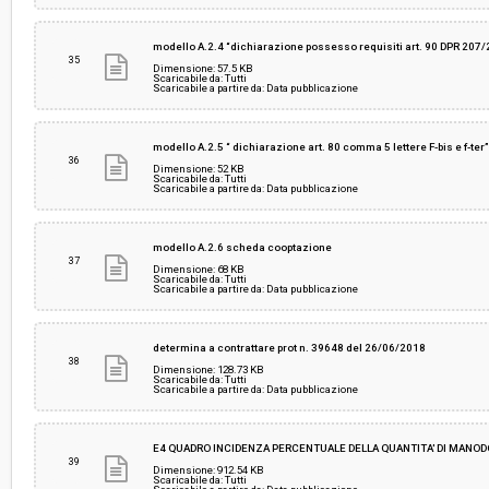
modello A.2.4 “dichiarazione possesso requisiti art. 90 DPR 207
35
Dimensione: 57.5 KB
Scaricabile da: Tutti
Scaricabile a partire da: Data pubblicazione
modello A.2.5 “ dichiarazione art. 80 comma 5 lettere F-bis e f-ter
36
Dimensione: 52 KB
Scaricabile da: Tutti
Scaricabile a partire da: Data pubblicazione
modello A.2.6 scheda cooptazione
37
Dimensione: 68 KB
Scaricabile da: Tutti
Scaricabile a partire da: Data pubblicazione
determina a contrattare prot n. 39648 del 26/06/2018
38
Dimensione: 128.73 KB
Scaricabile da: Tutti
Scaricabile a partire da: Data pubblicazione
E4 QUADRO INCIDENZA PERCENTUALE DELLA QUANTITA' DI MANO
39
Dimensione: 912.54 KB
Scaricabile da: Tutti