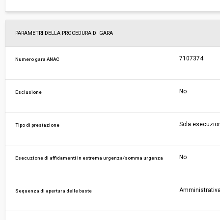
PARAMETRI DELLA PROCEDURA DI GARA
7107374
Numero gara ANAC
No
Esclusione
Sola esecuzio
Tipo di prestazione
No
Esecuzione di affidamenti in estrema urgenza/somma urgenza
Amministrativa
Sequenza di apertura delle buste