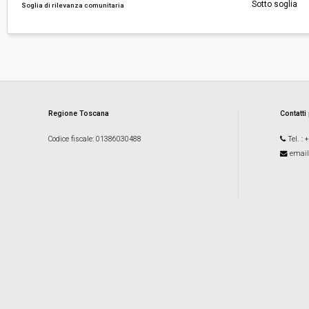
Sotto soglia
Soglia di rilevanza comunitaria
Regione Toscana
Contatti
Codice fiscale
: 01386030488
Tel.
: 
email