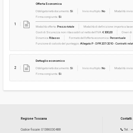
Offerta Economica
Obbligatorietà documento:
Sì
Invio multiplo:
No
Modalità invio
Firma congiunta:
Sì
1
Modalità offerta:
Prezzo totale
Modalità di definizione importo a base 
Costi di Sicurezza non ribassabili al netto dell'IVA:
€ 300,00
Oneri di
Dinamica
Ribasso
Formato dell'offerta economica:
Percentuale
Funzione di calcolo del punteggio:
Allegato P - DPR 207/2010 - Contratti relat
Dettaglio economico
2
Obbligatorietà documento:
Sì
Invio multiplo:
No
Modalità invio
Firma congiunta:
Sì
Regione Toscana
Contatti
Codice fiscale
: 01386030488
Tel.
: 