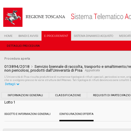
HOME
BANDI E AVVISI
E-PROCUREMENT
SISTEMA DINAMICO ACQUISTO
MERCATO
DETTAGLIO PROCEDURA
Procedura aperta
013894/2018
Servizio biennale di raccolta, trasporto e smaltimento/recu
non pericolosi, prodotti dall'Università di Pisa
Aggiudicata
L’Università di Pisa risulta produttrice di numerose tipologie di rifiuti speciali, pericolosi e non, origi
che si svolgono presso le varie strutture dell’Ateneo. Tali tipologie di rifiuti devono essere smaltit
Dettagli
Settore:
Ordinario
INFORMAZIONI GENERALI
CLASSIFICAZIONE
REQUISITI DI PARTECIPAZI
Lotto 1
Tipo di contratto:
Servizi
OGGETTO E INFORMAZIONI GENERALI
CONFIGURAZIONE OFFERTA
Data pubblicazione:
27/06/2018 12:23