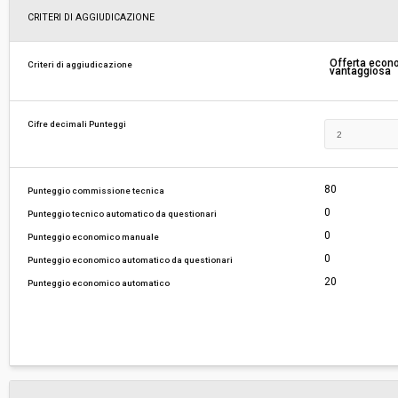
Svolgimento:
Gara in busta chiusa
CRITERI DI AGGIUDICAZIONE
Responsabile attuale:
UNIVERSITÀ DI PISA - Servizio gare e degli acqui
Offerta eco
Criteri di aggiudicazione
vantaggiosa
Direzione gare contratti e logistica
Cifre decimali Punteggi
80
Punteggio commissione tecnica
0
Punteggio tecnico automatico da questionari
0
Punteggio economico manuale
0
Punteggio economico automatico da questionari
20
Punteggio economico automatico