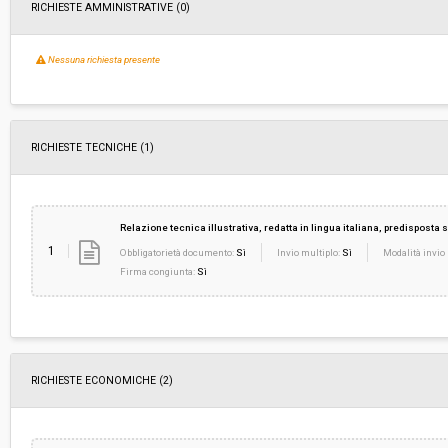
RICHIESTE AMMINISTRATIVE
(0)
Nessuna richiesta presente
RICHIESTE TECNICHE
(1)
Relazione tecnica illustrativa, redatta in lingua italiana, predisposta 
1
Obbligatorietà documento:
Sì
Invio multiplo:
Sì
Modalità invio 
Firma congiunta:
Sì
RICHIESTE ECONOMICHE
(2)