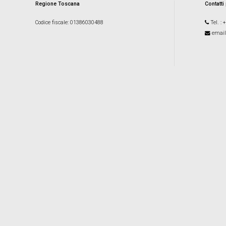
Regione Toscana
Contatti
Codice fiscale
: 01386030488
Tel.
: 
email