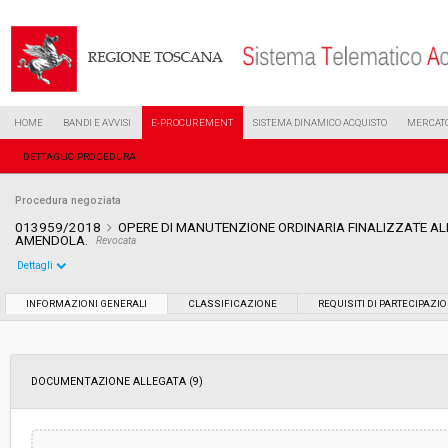
HOME
BANDI E AVVISI
E-PROCUREMENT
SISTEMA DINAMICO ACQUISTO
MERCATO
DETTAGLIO PROCEDURA
Procedura negoziata
013959/2018
OPERE DI MANUTENZIONE ORDINARIA FINALIZZATE ALL
AMENDOLA.
Revocata
Dettagli
Settore:
Ordinario
INFORMAZIONI GENERALI
CLASSIFICAZIONE
REQUISITI DI PARTECIPAZI
Tipo di contratto:
Lavori
DOCUMENTAZIONE ALLEGATA (9)
Data pubblicazione:
22/06/2018 12:32
Svolgimento:
Gara in busta chiusa