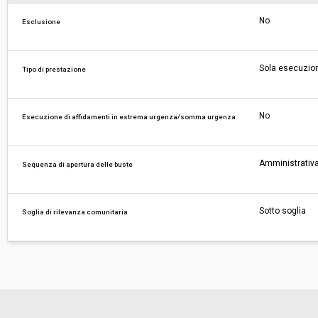
No
Esclusione
Sola esecuzio
Tipo di prestazione
No
Esecuzione di affidamenti in estrema urgenza/somma urgenza
Amministrativa
Sequenza di apertura delle buste
Sotto soglia
Soglia di rilevanza comunitaria